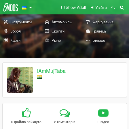
Show Adult
Увійти
Інструменти
Автомобіль
Фарбування
Зброя
Скріпти
Гравець
Карти
Різне
Більше
iAmMujTaba
0 файлів лайкнуто
2 коментарів
0 відео