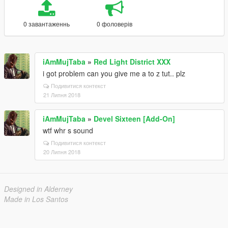
0 завантаженнь
0 фоловерів
iAmMujTaba
»
Red Light District XXX
i got problem can you give me a to z tut.. plz
Подивитися контекст
21 Липня 2018
iAmMujTaba
»
Devel Sixteen [Add-On]
wtf whr s sound
Подивитися контекст
20 Липня 2018
Designed in Alderney
Made in Los Santos