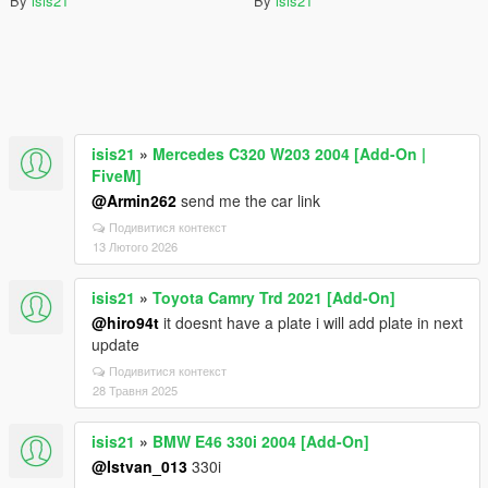
By
isis21
By
isis21
isis21
»
Mercedes C320 W203 2004 [Add-On |
FiveM]
@Armin262
send me the car link
Подивитися контекст
13 Лютого 2026
isis21
»
Toyota Camry Trd 2021 [Add-On]
@hiro94t
it doesnt have a plate i will add plate in next
update
Подивитися контекст
28 Травня 2025
isis21
»
BMW E46 330i 2004 [Add-On]
@Istvan_013
330i