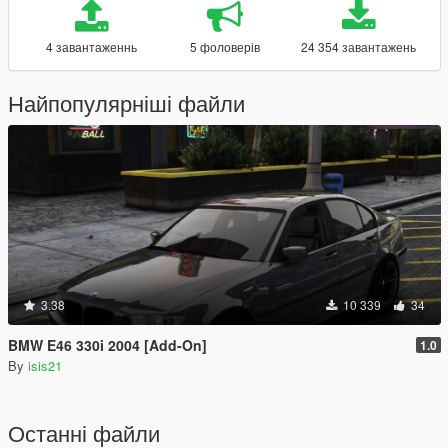
4 завантаженнь
5 фоловерів
24 354 завантажень
Найпопулярніші файли
3.38
10 339
34
BMW E46 330i 2004 [Add-On]
1.0
By
isis21
Останні файли