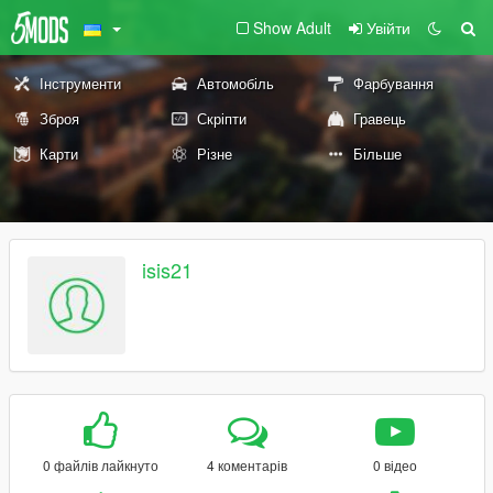
Show Adult
Увійти
Інструменти
Автомобіль
Фарбування
Зброя
Скріпти
Гравець
Карти
Різне
Більше
isis21
0 файлів лайкнуто
4 коментарів
0 відео