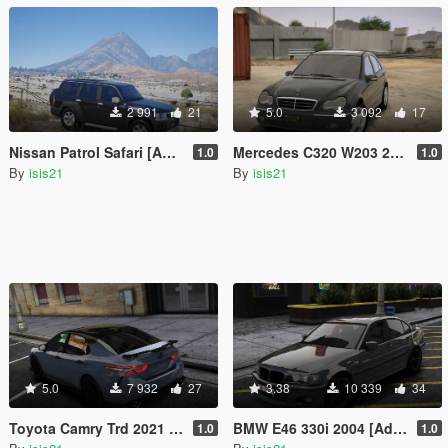
2 991
21
5.0
3 092
17
Nissan Patrol Safari [Add-On]
Mercedes C320 W203 2004 [Add-On | FiveM]
1.0
1.0
By
isis21
By
isis21
5.0
7 932
27
3.38
10 339
34
Toyota Camry Trd 2021 [Add-On]
BMW E46 330i 2004 [Add-On]
1.0
1.0