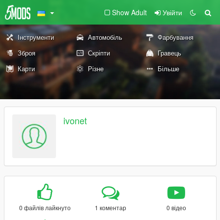
Show Adult
Увійти
Інструменти
Автомобіль
Фарбування
Зброя
Скріпти
Гравець
Карти
Різне
Більше
ivonet
0 файлів лайкнуто
1 коментар
0 відео