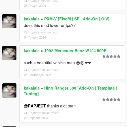
Подивитися контекст
25 Грудня 2024
kakalala
»
PXM-V [FiveM | SP | Add-On | OIV]
does this mod lower ur fps??
Подивитися контекст
01 Грудня 2024
kakalala
»
1992 Mercedes-Benz W124 500E
such a beautiful vehicle man 😍😍❤❤
Подивитися контекст
24 Листопада 2024
kakalala
»
Hino Ranger 500 [Add-On | Template |
Tuning]
@RAPJECT
thanks alot man
Подивитися контекст
21 Вересня 2024