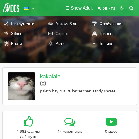
Show Adult
Увійти
Інструменти
Автомобіль
Фарбування
Зброя
Скріпти
Гравець
Карти
Різне
Більше
kakalala
paleto bay cuz its better then sandy shores
1 682 файлів
44 коментарів
0 відео
лайкнуто