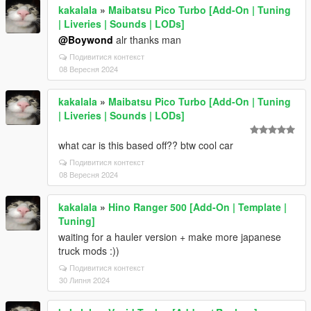
kakalala
»
Maibatsu Pico Turbo [Add-On | Tuning
| Liveries | Sounds | LODs]
@Boywond
alr thanks man
Подивитися контекст
08 Вересня 2024
kakalala
»
Maibatsu Pico Turbo [Add-On | Tuning
| Liveries | Sounds | LODs]
what car is this based off?? btw cool car
Подивитися контекст
08 Вересня 2024
kakalala
»
Hino Ranger 500 [Add-On | Template |
Tuning]
waiting for a hauler version + make more japanese
truck mods :))
Подивитися контекст
30 Липня 2024