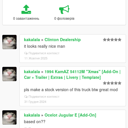
0 завантаженнь
0 фоловерів
kakalala
»
Clinton Dealership
it looks really nice man
Подивитися контекст
11 Жовтня 2025
kakalala
»
1994 KamAZ 54112M "Xmas" [Add-On |
Car + Trailer | Extras | Livery | Template]
pls make a stock version of this truck btw great mod
Подивитися контекст
31 Грудня 2024
kakalala
»
Ocelot Jugular E [Add-On]
based on??