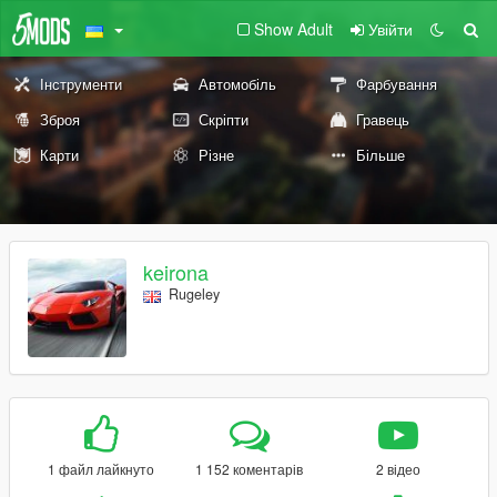
Show Adult
Увійти
Інструменти
Автомобіль
Фарбування
Зброя
Скріпти
Гравець
Карти
Різне
Більше
keirona
Rugeley
1 файл лайкнуто
1 152 коментарів
2 відео