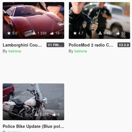
5.0
1 339
19
4.7
9 492
66
Lamborghini Countach QV5000 interior update.
PoliceMod 2 radio Chatter
V1 FINAL
V2.0.8
By
keirona
By
keirona
1 376
9
Police Bike Update (Blue police lights )