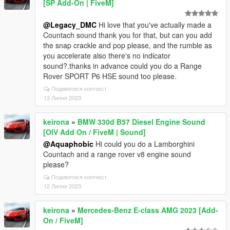
[SP Add-On | FiveM]
@Legacy_DMC
Hi love that you've actually made a
Countach sound thank you for that, but can you add
the snap crackle and pop please, and the rumble as
you accelerate also there's no indicator
sound?.thanks in advance could you do a Range
Rover SPORT P6 HSE sound too please.
Подивитися контекст
13 Липня 2023
keirona
»
BMW 330d B57 Diesel Engine Sound
[OIV Add On / FiveM | Sound]
@Aquaphobic
Hi could you do a Lamborghini
Countach and a range rover v8 engine sound
please?
Подивитися контекст
12 Липня 2023
keirona
»
Mercedes-Benz E-class AMG 2023 [Add-
On / FiveM]