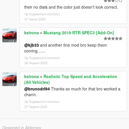
their no dials and the color just doesn't look correct.
Подивитися контекст
07 Липня 2023
keirona
»
Mustang 2019 RTR SPEC3 [Add-On]
@kjb33
and another fine mod bro keep them
coming.......
Подивитися контекст
28 Червня 2023
keirona
»
Realistic Top Speed and Acceleration
(All Vehicles)
@brunodrl94
Thanks so much for that bro worked a
charm.
Подивитися контекст
27 Червня 2023
Designed in Alderney