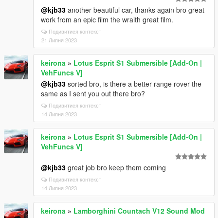
@kjb33
another beautiful car, thanks again bro great
work from an epic film the wraith great film.
Подивитися контекст
21 Липня 2023
keirona
»
Lotus Esprit S1 Submersible [Add-On |
VehFuncs V]
@kjb33
sorted bro, is there a better range rover the
same as I sent you out there bro?
Подивитися контекст
14 Липня 2023
keirona
»
Lotus Esprit S1 Submersible [Add-On |
VehFuncs V]
@kjb33
great job bro keep them coming
Подивитися контекст
14 Липня 2023
keirona
»
Lamborghini Countach V12 Sound Mod