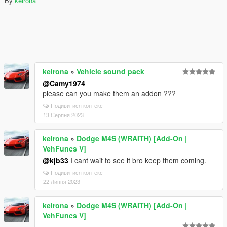
By
keirona
keirona
»
Vehicle sound pack
@Camy1974
please can you make them an addon ???
Подивитися контекст
13 Серпня 2023
keirona
»
Dodge M4S (WRAITH) [Add-On |
VehFuncs V]
@kjb33
I cant wait to see it bro keep them coming.
Подивитися контекст
22 Липня 2023
keirona
»
Dodge M4S (WRAITH) [Add-On |
VehFuncs V]