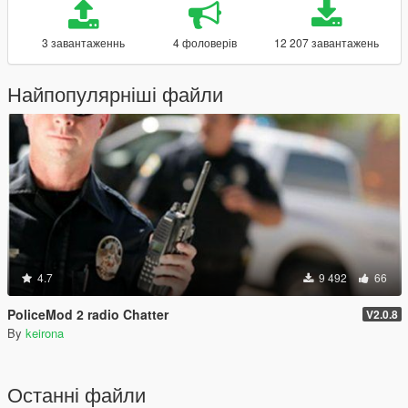
3 завантаженнь
4 фоловерів
12 207 завантажень
Найпопулярніші файли
4.7
9 492
66
PoliceMod 2 radio Chatter
V2.0.8
By
keirona
Останні файли