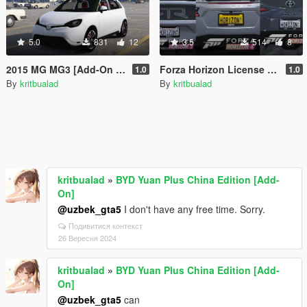
5.0
831
12
3.5
514
8
2015 MG MG3 [Add-On | LHD | Template | Livery | Extra]
Forza Horizon License Plate
1.0
1.0
By
kritbualad
By
kritbualad
kritbualad
»
BYD Yuan Plus China Edition [Add-
On]
@uzbek_gta5
I don't have any free time. Sorry.
Подивитися контекст
26 Вересня 2024
kritbualad
»
BYD Yuan Plus China Edition [Add-
On]
@uzbek_gta5
can