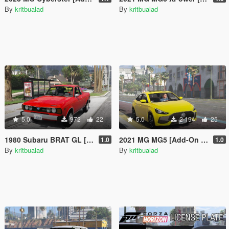
By
kritbualad
By
kritbualad
5.0
972
22
5.0
2 194
25
1980 Subaru BRAT GL [Add-On | Extra]
2021 MG MG5 [Add-On | LHD]
1.0
1.0
By
kritbualad
By
kritbualad