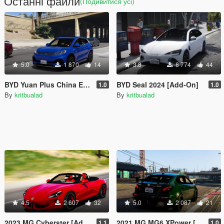
Останні файли
(Подивитися усі)
5.0
1 870
14
3.8
8 774
44
BYD Yuan Plus China Edition [Add-On]
BYD Seal 2024 [Add-On]
1.0
1.0
By
kritbualad
By
kritbualad
4.5
2 607
32
5.0
2 087
21
2023 MG Cyberster [Add-On | Extra]
2021 MG MG6 XPower [Add-On | Extra]
1.1
1.0