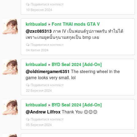
Подивитися контекст
10 Вересня 2024
kritbualad
»
Font THAI mods GTA V
@zxc085313
ภาค IV เป็นฟอนต์รูปภาพครับ ทำไม่ได้
เพราะเกมยุคนั้นๆนามสกุลเป็น bmp เลย
Подивитися контекст
04 Квітня 2024
kritbualad
»
BYD Seal 2024 [Add-On]
@oldtimergamer6351
The steering wheel in the
game looks very small. lol
Подивитися контекст
22 Березня 2024
kritbualad
»
BYD Seal 2024 [Add-On]
@Andrew Lilfrox
Thank You 😊😊😊
Подивитися контекст
05 Березня 2024