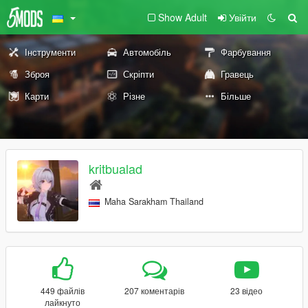
Show Adult
Увійти
Інструменти
Автомобіль
Фарбування
Зброя
Скріпти
Гравець
Карти
Різне
Більше
kritbualad
Maha Sarakham Thailand
449 файлів
207 коментарів
23 відео
лайкнуто