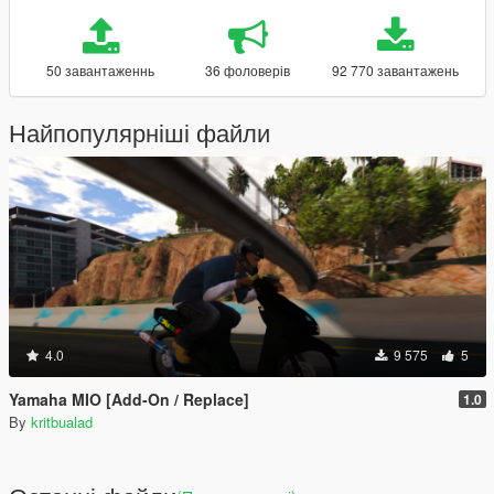
50 завантаженнь
36 фоловерів
92 770 завантажень
Найпопулярніші файли
4.0
9 575
5
Yamaha MIO [Add-On / Replace]
1.0
By
kritbualad