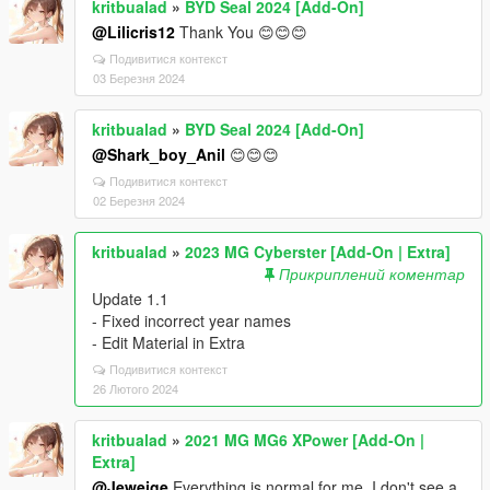
kritbualad
»
BYD Seal 2024 [Add-On]
@Lilicris12
Thank You 😊😊😊
Подивитися контекст
03 Березня 2024
kritbualad
»
BYD Seal 2024 [Add-On]
@Shark_boy_Anil
😊😊😊
Подивитися контекст
02 Березня 2024
kritbualad
»
2023 MG Cyberster [Add-On | Extra]
Прикриплений коментар
Update 1.1
- Fixed incorrect year names
- Edit Material in Extra
Подивитися контекст
26 Лютого 2024
kritbualad
»
2021 MG MG6 XPower [Add-On |
Extra]
@Jeweige
Everything is normal for me. I don't see a