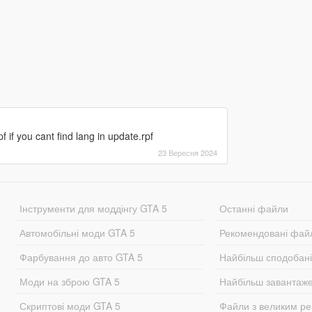
if you cant find lang in update.rpf
23 Вересня 2024
Інструменти для моддінгу GTA 5
Останні файли
Автомобільні моди GTA 5
Рекомендовані фай
Фарбування до авто GTA 5
Найбільш сподобан
Моди на зброю GTA 5
Найбільш завантаж
Скриптові моди GTA 5
Файли з великим р