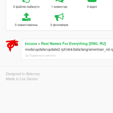
0 файлів лайкнуто
1 коментар
0 відео
0 завантаженнь
0 фоловерів
kxczus
»
Real Names For Everything [ENG, RU]
mods/update/update2.rpf/x64/data/lang/american_rel.rpf 
Подивитися контекст
Designed in Alderney
Made in Los Santos