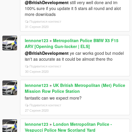
@BritishDevelopment
still very well done and im
100% sure if you update it 5 stars all round and alot
more downloads
Подивитися контекст
31 Серпня 2020
lennone123
»
Metropolitan Police BMW X5 F15
ARV [Opening Gun-locker | ELS]
@BritishDevelopment
ye car works good but model
isn't as accurate as it could be almost there tho
Подивитися контекст
30 Серпня 2020
lennone123
»
UK British Metropolitan (Met) Police
Mission Row Police Station
fantastic can we expect more?
Подивитися контекст
27 Серпня 2020
lennone123
»
London Metropolitan Police -
Vespucci Police New Scotland Yard