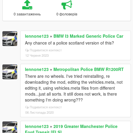
0 завантаженнь
0 фоловерів
lennone123
»
BMW I3 Marked Generic Police Car
Any chance of a police scotland version of this?
Подивитися контекст
12 Червня 2023
lennone123
»
Metropolitan Police BMW R1200RT
There are no wheels. I've tried reinstalling, re
downloading the mod, editing the vehicles.meta, not
editing it, using vehicles.meta files from different
mods...just all sorts. It still does not work, is there
something I'm doing wrong???
Подивитися контекст
06 Листопада 2020
lennone123
»
2019 Greater Manchester Police
Ford Transit [ELS]