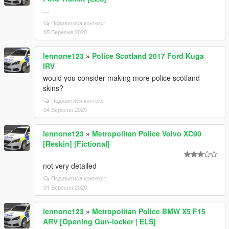
...
Подивитися контекст
05 Вересня 2020
lennone123
»
Police Scotland 2017 Ford Kuga
IRV
would you consider making more police scotland
skins?
Подивитися контекст
04 Вересня 2020
lennone123
»
Metropolitan Police Volvo XC90
[Reskin] [Fictional]
not very detailed
Подивитися контекст
01 Вересня 2020
lennone123
»
Metropolitan Police BMW X5 F15
ARV [Opening Gun-locker | ELS]