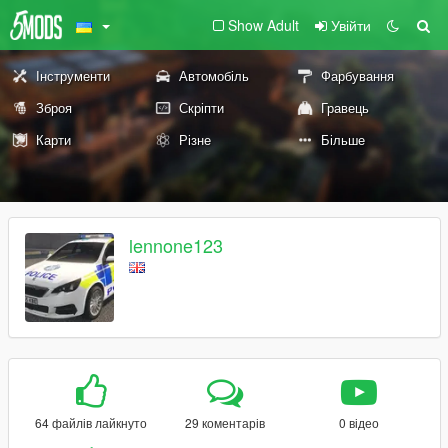
Show Adult
Увійти
Інструменти
Автомобіль
Фарбування
Зброя
Скріпти
Гравець
Карти
Різне
Більше
lennone123
64 файлів лайкнуто
29 коментарів
0 відео