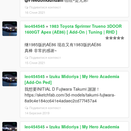
@FreedomGundam
嘿嘿~是兄弟!
Подивитися контекст
16 Січня 2021
leo454545
»
1983 Toyota Sprinter Trueno 3DOOR
1600GT Apex (AE86) [ Add-On | Tuning | RHD ]
继1985版的AE86 现在又有1983版的AE86
真棒 非常的感谢~
Подивитися контекст
15 Січня 2021
leo454545
»
Izuku Midoriya | My Hero Academia
[Add-On Ped]
我想要INITIAL D Fujiwara Takumi 謝謝！
https://sketchfab.com/3d-models/takumi-fujiwara-
8a9c4e184cc641e4adaec2cd77f457a4
Подивитися контекст
14 Березня 2019
leo454545
»
Izuku Midoriya | My Hero Academia