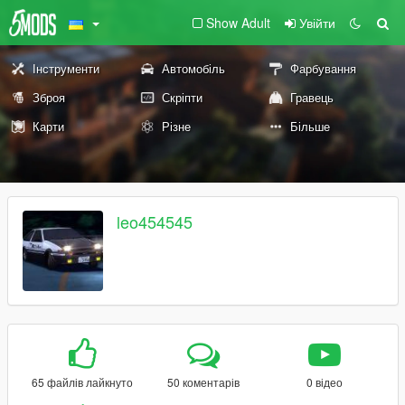
Show Adult
Увійти
Інструменти
Автомобіль
Фарбування
Зброя
Скріпти
Гравець
Карти
Різне
Більше
leo454545
65 файлів лайкнуто
50 коментарів
0 відео