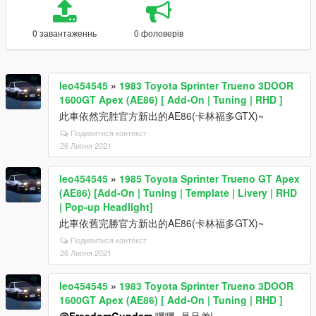
0 завантаженнь
0 фоловерів
leo454545
»
1983 Toyota Sprinter Trueno 3DOOR
1600GT Apex (AE86) [ Add-On | Tuning | RHD ]
此車依然完胜官方新出的AE86(卡林福多GTX)~
Подивитися контекст
26 Липня 2021
leo454545
»
1985 Toyota Sprinter Trueno GT Apex
(AE86) [Add-On | Tuning | Template | Livery | RHD
| Pop-up Headlight]
此車依舊完勝官方新出的AE86(卡林福多GTX)~
Подивитися контекст
26 Липня 2021
leo454545
»
1983 Toyota Sprinter Trueno 3DOOR
1600GT Apex (AE86) [ Add-On | Tuning | RHD ]