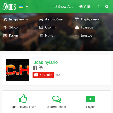
Show Adult
Увійти
Інструменти
Автомобіль
Фарбування
Зброя
Скріпти
Гравець
Карти
Різне
Більше
lucas hylario
2 файлів лайкнуто
3 коментарів
4 відео