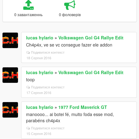
0 завантаженнь
0 фоловерів
lucas hylario
»
Volkswagen Gol G4 Rallye Edit
Ch4p4x, ve se vc consegue fazer ele addon
Подивитися контекст
18 Серпня 2016
lucas hylario
»
Volkswagen Gol G4 Rallye Edit
toop
Подивитися контекст
17 Серпня 2016
lucas hylario
»
1977 Ford Maverick GT
manoooo... ai botei fé, muito foda esse mod,
parabéns ch4p4x
Подивитися контекст
15 Серпня 2016