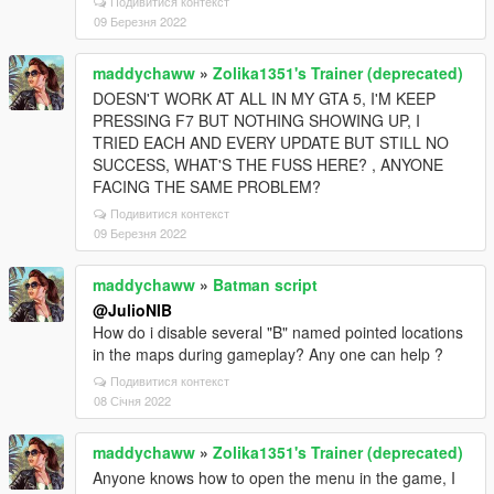
Подивитися контекст
09 Березня 2022
maddychaww
»
Zolika1351's Trainer (deprecated)
DOESN'T WORK AT ALL IN MY GTA 5, I'M KEEP
PRESSING F7 BUT NOTHING SHOWING UP, I
TRIED EACH AND EVERY UPDATE BUT STILL NO
SUCCESS, WHAT'S THE FUSS HERE? , ANYONE
FACING THE SAME PROBLEM?
Подивитися контекст
09 Березня 2022
maddychaww
»
Batman script
@JulioNIB
How do i disable several "B" named pointed locations
in the maps during gameplay? Any one can help ?
Подивитися контекст
08 Січня 2022
maddychaww
»
Zolika1351's Trainer (deprecated)
Anyone knows how to open the menu in the game, I