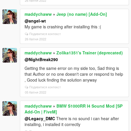
26 Квітня 2022
maddychaww
»
Jeep (no name) [Add-On]
@angel-wt
My game is crashing after installing this :(
Подивитися контекст
26 Квітня 2022
maddychaww
»
Zolika1351's Trainer (deprecated)
@NightBreak290
Getting the same error on my side too, Sad thing is
that Author or no one doesn't care or respond to help
, Good luck finding the solution anyway
Подивитися контекст
05 Квітня 2022
maddychaww
»
BMW S1000RR I4 Sound Mod [SP
Add-On | FiveM]
@Legacy_DMC
There is no sound i can hear after
installing, i installed it correctly