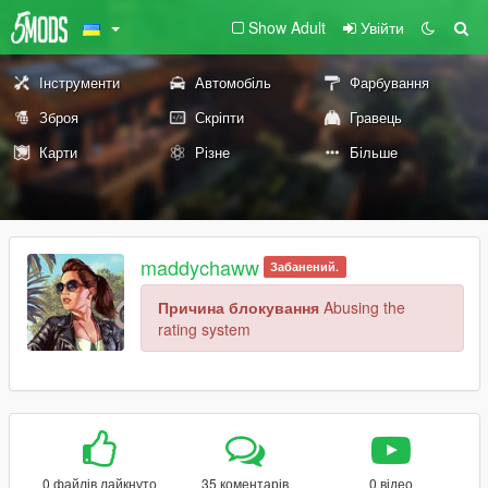
Show Adult
Увійти
Інструменти
Автомобіль
Фарбування
Зброя
Скріпти
Гравець
Карти
Різне
Більше
maddychaww
Забанений.
Причина блокування
Abusing the
rating system
0 файлів лайкнуто
35 коментарів
0 відео