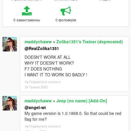
0 завантаженнь
0 фоловерів
maddychaww
»
Zolika1351's Trainer (deprecated)
@RealZolika1351
DOESN'T WORK AT ALL
WHY IT DOESN'T WORK?
F7 DOES NOTHING
I WANT IT TO WORK SO BADLY !
Подивитися контекст
24 Травня 2022
maddychaww
»
Jeep (no name) [Add-On]
@angel-wt
My game version is 1.0.1868.0. So that could be red
flag for me?
Подивитися контекст