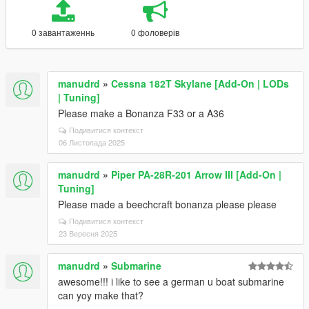
0 завантаженнь
0 фоловерів
manudrd
»
Cessna 182T Skylane [Add-On | LODs
| Tuning]
Please make a Bonanza F33 or a A36
Подивитися контекст
06 Листопада 2025
manudrd
»
Piper PA-28R-201 Arrow III [Add-On |
Tuning]
Please made a beechcraft bonanza please please
Подивитися контекст
23 Вересня 2025
manudrd
»
Submarine
awesome!!! i like to see a german u boat submarine
can yoy make that?