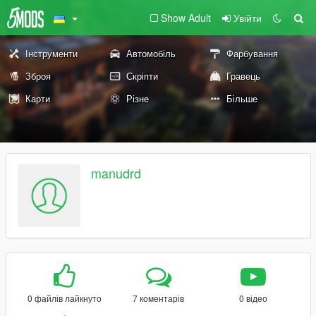
Show Adult
Увійти
Інструменти
Автомобіль
Фарбування
Зброя
Скріпти
Гравець
Карти
Різне
Більше
manudrd
0 файлів лайкнуто
7 коментарів
0 відео