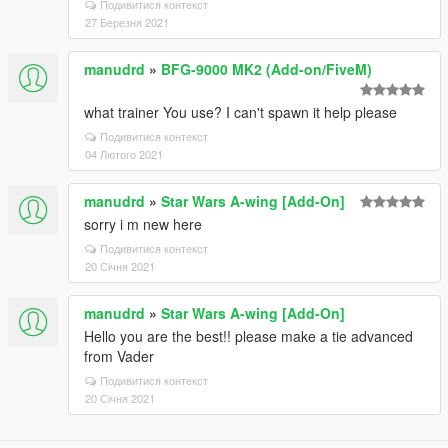
Подивитися контекст
27 Березня 2021
manudrd
»
BFG-9000 MK2 (Add-on/FiveM)
what trainer You use? I can't spawn it help please
Подивитися контекст
04 Лютого 2021
manudrd
»
Star Wars A-wing [Add-On]
sorry i m new here
Подивитися контекст
20 Січня 2021
manudrd
»
Star Wars A-wing [Add-On]
Hello you are the best!! please make a tie advanced
from Vader
Подивитися контекст
20 Січня 2021