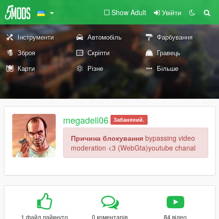
Show Adult
Увійти
Інструменти
Автомобіль
Фарбування
Зброя
Скріпти
Гравець
Карти
Різне
Більше
megadeli06
Забанений.
Причина блокування
bypassing video
moderation <3 (WebGta)youtube chanal
1 файл лайкнуто
0 коментарів
84 відео