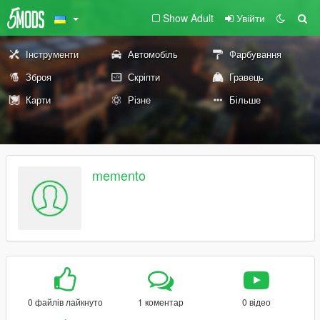
Show Adult
Увійти
Інструменти
Автомобіль
Фарбування
Зброя
Скріпти
Гравець
Карти
Різне
Більше
memento
0 файлів лайкнуто
1 коментар
0 відео