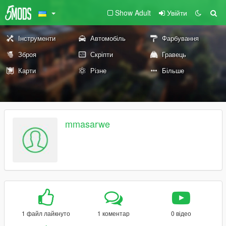
Show Adult
Увійти
Інструменти
Автомобіль
Фарбування
Зброя
Скріпти
Гравець
Карти
Різне
Більше
mmasarwe
1 файл лайкнуто
1 коментар
0 відео