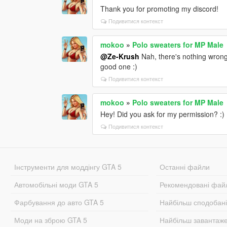
Thank you for promoting my discord!
Подивитися контекст
mokoo
»
Polo sweaters for MP Male
@Ze-Krush
Nah, there's nothing wrong 
good one :)
Подивитися контекст
mokoo
»
Polo sweaters for MP Male
Hey! Did you ask for my permission? :)
Подивитися контекст
Інструменти для моддінгу GTA 5
Останні файли
Автомобільні моди GTA 5
Рекомендовані фай
Фарбування до авто GTA 5
Найбільш сподобан
Моди на зброю GTA 5
Найбільш завантаж