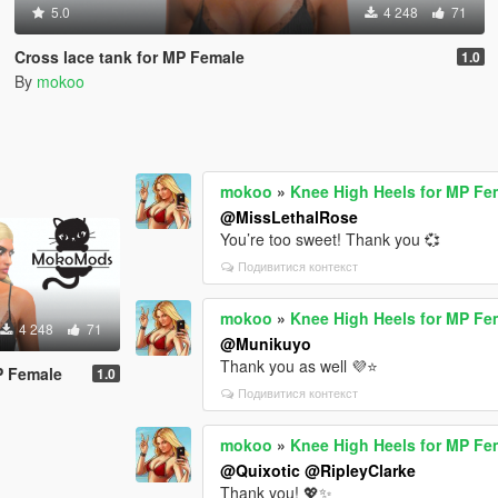
5.0
4 248
71
Cross lace tank for MP Female
1.0
By
mokoo
mokoo
»
Knee High Heels for MP Fe
@MissLethalRose
You’re too sweet! Thank you 💞
Подивитися контекст
mokoo
»
Knee High Heels for MP Fe
4 248
71
@Munikuyo
Thank you as well 💜⭐️
P Female
1.0
Подивитися контекст
mokoo
»
Knee High Heels for MP Fe
@Quixotic
@RipleyClarke
Thank you! 💖✨