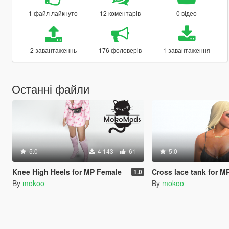
1 файл лайкнуто
12 коментарів
0 відео
2 завантаженнь
176 фоловерів
1 завантаження
Останні файли
5.0
4 143
61
5.0
Knee High Heels for MP Female
Cross lace tank for M
1.0
By
mokoo
By
mokoo