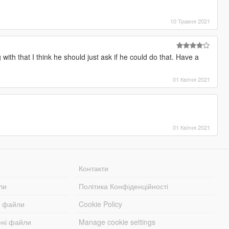
10 Травня 2021
with that I think he should just ask if he could do that. Have a
01 Квітня 2021
01 Квітня 2021
Контакти
ли
Політика Конфіденційності
і файли
Cookie Policy
ені файли
Manage cookie settings