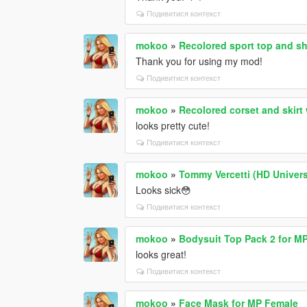
Подивитися контекст
mokoo
»
Recolored sport top and sh
Thank you for using my mod!
Подивитися контекст
mokoo
»
Recolored corset and skirt 
looks pretty cute!
Подивитися контекст
mokoo
»
Tommy Vercetti (HD Univer
Looks sick😳
Подивитися контекст
mokoo
»
Bodysuit Top Pack 2 for M
looks great!
Подивитися контекст
mokoo
»
Face Mask for MP Female