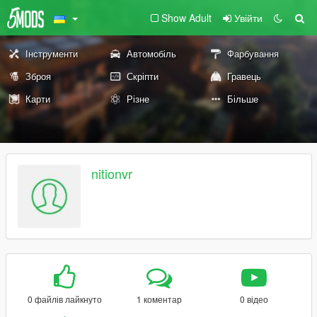
Show Adult
Увійти
Інструменти
Автомобіль
Фарбування
Зброя
Скріпти
Гравець
Карти
Різне
Більше
nitionvr
0 файлів лайкнуто
1 коментар
0 відео