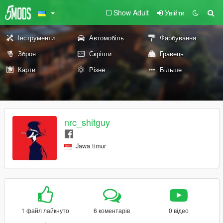
Show Adult
Увійти
Інструменти
Автомобіль
Фарбування
Зброя
Скріпти
Гравець
Карти
Різне
Більше
nrc_shitguy
Jawa timur
1 файл лайкнуто
6 коментарів
0 відео