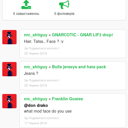
0 завантаженнь
0 фоловерів
nrc_shitguy
»
GNARCOTIC - GNAR LIF3 drop!
Hair. Tatss.. Face ? :v
Подивитися контекст
23 Червня 2019
nrc_shitguy
»
Bulls jerseys and hats pack
Jeans ?
Подивитися контекст
23 Червня 2019
nrc_shitguy
»
Franklin Goatee
@don drako
what mod face do you use
Подивитися контекст
17 Червня 2019