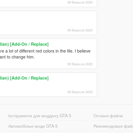
09 Вересня 2020
09 Вересня 2020
lian) [Add-On / Replace]
 a lot of different red colors in the file. I believe
ant to change him.
09 Вересня 2020
lian) [Add-On / Replace]
09 Вересня 2020
Інструменти для моддінгу GTA 5
Останні файли
Автомобільні моди GTA 5
Рекомендовані фай