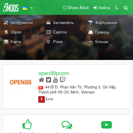
Show Adult
Увійти
Інструменти
Автомобіль
Фарбування
Зброя
Скріпти
Гравець
Карти
Різне
Більше
open88pcom
441B Đ. Phan Văn Trị, Phường 5, Gò Vấp,
Thành phố Hồ Chí Minh, Vietnam