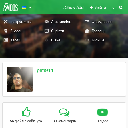
Show Adult
Увійти
Інструменти
Автомобіль
Фарбування
Зброя
Скріпти
Гравець
Карти
Різне
Більше
pim911
56 файлів лайкнуто
89 коментарів
0 відео