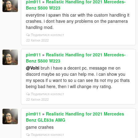
pim911
»
Realistic Handling for 2021 Mercedes-
Benz S500 W223
everytime i spawn this car with the custom handling it
crashes. i dont have any problems on the panamera
handling mod.
Подивитися контекст
22 Квітня 2022
pim911
»
Realistic Handling for 2021 Mercedes-
Benz S500 W223
@Volti
bruh i have a decent pc. message me on
discord maybe so you can help me. i can show you
my specs if u want to so u can see its not my pc thats
being bad here, then i will change my rating.
Подивитися контекст
22 Квітня 2022
pim911
»
Realistic Handling for 2021 Mercedes
Benz GLE63s AMG
game crashes
Подивитися контекст