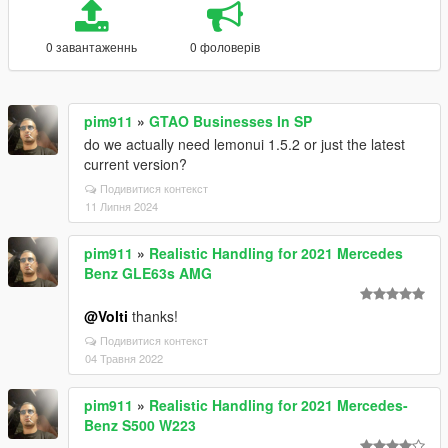
0 завантаженнь
0 фоловерів
pim911
»
GTAO Businesses In SP
do we actually need lemonui 1.5.2 or just the latest
current version?
Подивитися контекст
11 Липня 2024
pim911
»
Realistic Handling for 2021 Mercedes
Benz GLE63s AMG
@Volti
thanks!
Подивитися контекст
04 Травня 2022
pim911
»
Realistic Handling for 2021 Mercedes-
Benz S500 W223