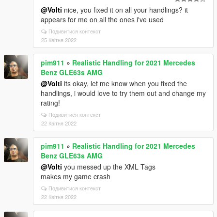
@Volti
nice, you fixed it on all your handlings? it
appears for me on all the ones i've used
Подивитися контекст
25 Квітня 2022
pim911
»
Realistic Handling for 2021 Mercedes
Benz GLE63s AMG
@Volti
its okay, let me know when you fixed the
handlings, i would love to try them out and change my
rating!
Подивитися контекст
22 Квітня 2022
pim911
»
Realistic Handling for 2021 Mercedes
Benz GLE63s AMG
@Volti
you messed up the XML Tags
makes my game crash
Подивитися контекст
22 Квітня 2022