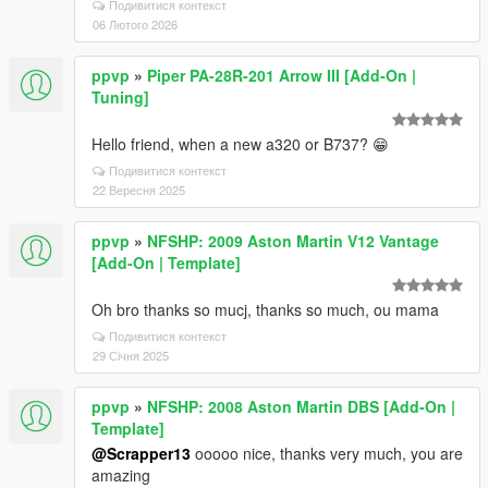
Подивитися контекст
06 Лютого 2026
ppvp
»
Piper PA-28R-201 Arrow III [Add-On |
Tuning]
Hello friend, when a new a320 or B737? 😁
Подивитися контекст
22 Вересня 2025
ppvp
»
NFSHP: 2009 Aston Martin V12 Vantage
[Add-On | Template]
Oh bro thanks so mucj, thanks so much, ou mama
Подивитися контекст
29 Січня 2025
ppvp
»
NFSHP: 2008 Aston Martin DBS [Add-On |
Template]
@Scrapper13
ooooo nice, thanks very much, you are
amazing