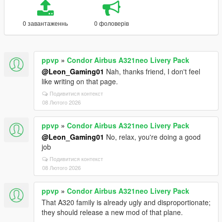
0 завантаженнь
0 фоловерів
ppvp
»
Condor Airbus A321neo Livery Pack
@Leon_Gaming01
Nah, thanks friend, I don't feel
like writing on that page.
Подивитися контекст
08 Лютого 2026
ppvp
»
Condor Airbus A321neo Livery Pack
@Leon_Gaming01
No, relax, you're doing a good
job
Подивитися контекст
08 Лютого 2026
ppvp
»
Condor Airbus A321neo Livery Pack
That A320 family is already ugly and disproportionate;
they should release a new mod of that plane.