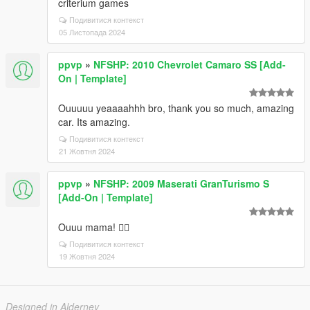
criterium games
Подивитися контекст
05 Листопада 2024
ppvp
»
NFSHP: 2010 Chevrolet Camaro SS [Add-
On | Template]
Ouuuuu yeaaaahhh bro, thank you so much, amazing
car. Its amazing.
Подивитися контекст
21 Жовтня 2024
ppvp
»
NFSHP: 2009 Maserati GranTurismo S
[Add-On | Template]
Ouuu mama! ❤️‍🔥
Подивитися контекст
19 Жовтня 2024
Designed in Alderney