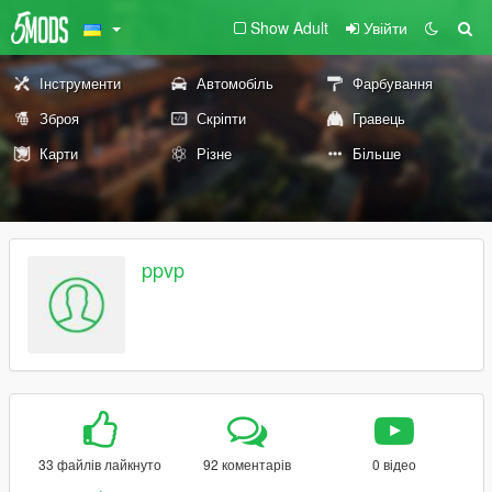
Show Adult
Увійти
Інструменти
Автомобіль
Фарбування
Зброя
Скріпти
Гравець
Карти
Різне
Більше
ppvp
33 файлів лайкнуто
92 коментарів
0 відео