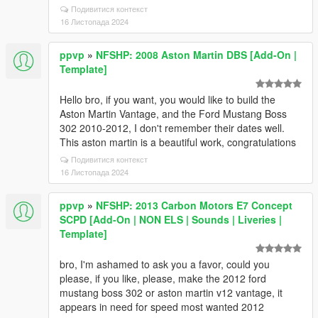
Подивитися контекст
16 Листопада 2024
ppvp
»
NFSHP: 2008 Aston Martin DBS [Add-On |
Template]
Hello bro, if you want, you would like to build the
Aston Martin Vantage, and the Ford Mustang Boss
302 2010-2012, I don't remember their dates well.
This aston martin is a beautiful work, congratulations
Подивитися контекст
16 Листопада 2024
ppvp
»
NFSHP: 2013 Carbon Motors E7 Concept
SCPD [Add-On | NON ELS | Sounds | Liveries |
Template]
bro, I'm ashamed to ask you a favor, could you
please, if you like, please, make the 2012 ford
mustang boss 302 or aston martin v12 vantage, it
appears in need for speed most wanted 2012