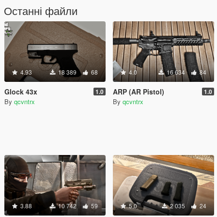
Останні файли
4.93
18 389
68
4.0
16 634
84
Glock 43x
ARP (AR Pistol)
1.0
1.0
By
qcvntrx
By
qcvntrx
3.88
10 742
59
5.0
2 035
24