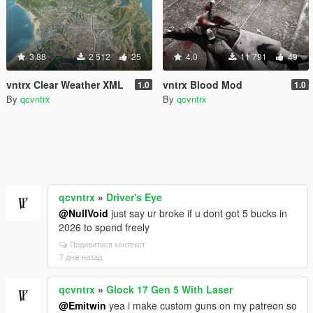
3.88
2 512
25
4.0
11 791
49
vntrx Clear Weather XML
vntrx Blood Mod
1.0
1.0
By
qcvntrx
By
qcvntrx
qcvntrx
»
Driver's Eye
@NullVoid
just say ur broke if u dont got 5 bucks in
2026 to spend freely
Подивитися контекст
7 днів назад
qcvntrx
»
Glock 17 Gen 5 With Laser
@Emitwin
yea i make custom guns on my patreon so