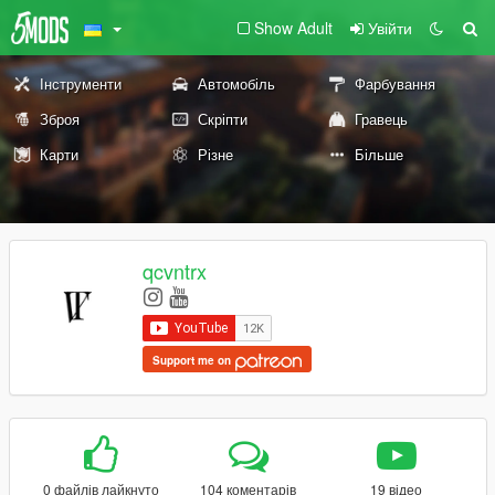
Show Adult
Увійти
Інструменти
Автомобіль
Фарбування
Зброя
Скріпти
Гравець
Карти
Різне
Більше
qcvntrx
Support me on
0 файлів лайкнуто
104 коментарів
19 відео