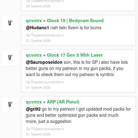
Подивитися контекст
24 Травня 2026
qcvntrx
»
Glock 19 | Bodycam Sound
@Hudano1
nah twin fivem is for bums
Подивитися контекст
21 Травня 2026
qcvntrx
»
Glock 17 Gen 5 With Laser
@Sauroposeidon
son, this is for SP i also have lots
better guns on my patreon in my gun packs, if you
want to check them out my patreon is vynttrix
Подивитися контекст
21 Травня 2026
qcvntrx
»
ARP (AR Pistol)
@gti92
go to my patreon i got updated mod packs for
guns and better optimized gun packs and much
more, just a suggestion
Подивитися контекст
21 Травня 2026