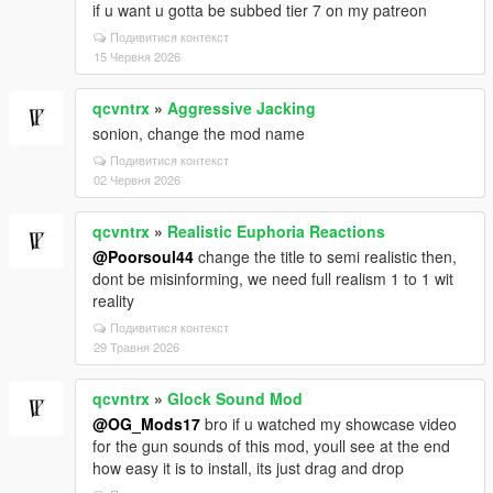
if u want u gotta be subbed tier 7 on my patreon
Подивитися контекст
15 Червня 2026
qcvntrx
»
Aggressive Jacking
sonion, change the mod name
Подивитися контекст
02 Червня 2026
qcvntrx
»
Realistic Euphoria Reactions
@Poorsoul44
change the title to semi realistic then,
dont be misinforming, we need full realism 1 to 1 wit
reality
Подивитися контекст
29 Травня 2026
qcvntrx
»
Glock Sound Mod
@OG_Mods17
bro if u watched my showcase video
for the gun sounds of this mod, youll see at the end
how easy it is to install, its just drag and drop