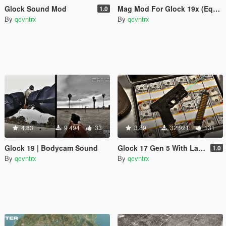
Glock Sound Mod
Mag Mod For Glock 19x (Equinox407)
1.0
By
qcvntrx
By
qcvntrx
4.83
9 494
33
3.89
32 921
131
Glock 19 | Bodycam Sound
Glock 17 Gen 5 With Laser
1.0
By
qcvntrx
By
qcvntrx