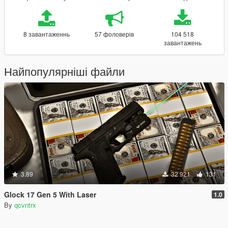
8 завантаженнь
57 фоловерів
104 518
завантажень
Найпопулярніші файли
3.89
32 921
131
Glock 17 Gen 5 With Laser
1.0
By
qcvntrx