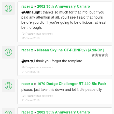
racer x
»
2002 35th Anniversary Camaro
@Jitnaught
thanks so much for that info, but if you
paid any attention at all, you'll see I said that hours
before you did. if you're going to be officious, at least
be thorough.
Подивитися контекст
22 Січня 2018
racer x
»
Nissan Skyline GT-R(BNR32) [Add-On]
@y97y
,I think you forgot the template
Подивитися контекст
21 Січня 2018
racer x
»
1970 Dodge Challenger RT 440 Six Pack
please, just take this down and let it die peacefully.
Подивитися контекст
21 Січня 2018
racer x
»
2002 35th Anniversary Camaro