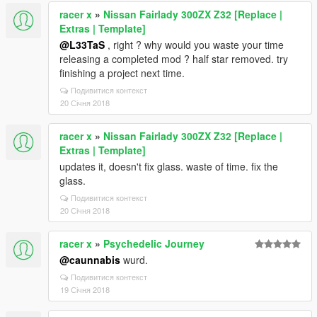
racer x
»
Nissan Fairlady 300ZX Z32 [Replace |
Extras | Template]
@L33TaS
, right ? why would you waste your time
releasing a completed mod ? half star removed. try
finishing a project next time.
Подивитися контекст
20 Січня 2018
racer x
»
Nissan Fairlady 300ZX Z32 [Replace |
Extras | Template]
updates it, doesn't fix glass. waste of time. fix the
glass.
Подивитися контекст
20 Січня 2018
racer x
»
Psychedelic Journey
@caunnabis
wurd.
Подивитися контекст
19 Січня 2018