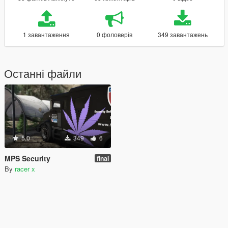
1 завантаження
0 фоловерів
349 завантажень
Останні файли
5.0
349
6
MPS Security
final
By
racer x