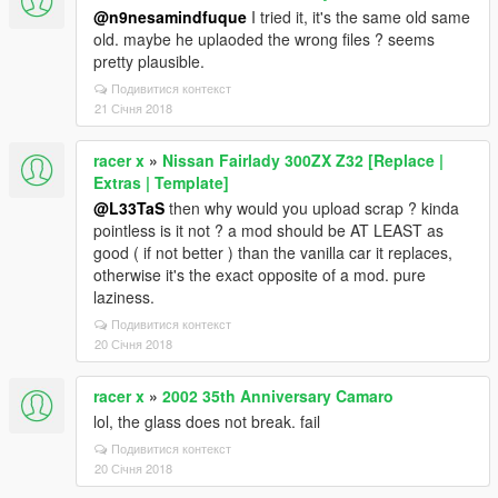
@n9nesamindfuque
I tried it, it's the same old same
old. maybe he uplaoded the wrong files ? seems
pretty plausible.
Подивитися контекст
21 Січня 2018
racer x
»
Nissan Fairlady 300ZX Z32 [Replace |
Extras | Template]
@L33TaS
then why would you upload scrap ? kinda
pointless is it not ? a mod should be AT LEAST as
good ( if not better ) than the vanilla car it replaces,
otherwise it's the exact opposite of a mod. pure
laziness.
Подивитися контекст
20 Січня 2018
racer x
»
2002 35th Anniversary Camaro
lol, the glass does not break. fail
Подивитися контекст
20 Січня 2018