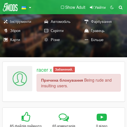
Show Adult
Увійти
Інструменти
Автомобіль
Фарбування
Зброя
Скріпти
Гравець
Карти
Різне
Більше
racer x
Забанений.
Причина блокування
Being rude and
insulting users.
85 файлів лайкнуто
65 коментарів
0 відео