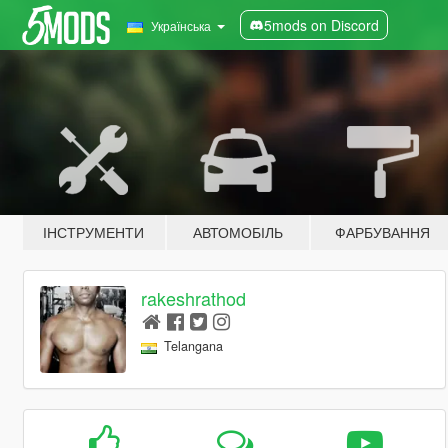
5mods on Discord
Українська
ІНСТРУМЕНТИ
АВТОМОБІЛЬ
ФАРБУВАННЯ
rakeshrathod
Telangana