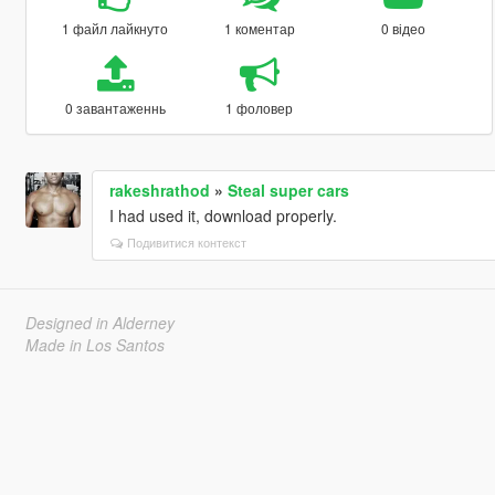
1 файл лайкнуто
1 коментар
0 відео
0 завантаженнь
1 фоловер
rakeshrathod
»
Steal super cars
I had used it, download properly.
Подивитися контекст
Designed in Alderney
Made in Los Santos