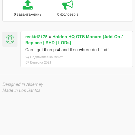
0 завантаженнь
0 фоловерів
reekid2175
»
Holden HQ GTS Monaro [Add-On /
Replace | RHD | LODs]
Can I get it on ps4 and if so where do I find it
Подивитися контекст
07 Вересня 2021
Designed in Alderney
Made in Los Santos