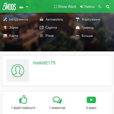
Show Adult
Увійти
Інструменти
Автомобіль
Фарбування
Зброя
Скріпти
Гравець
Карти
Різне
Більше
reekid2175
1 файл лайкнуто
1 коментар
0 відео