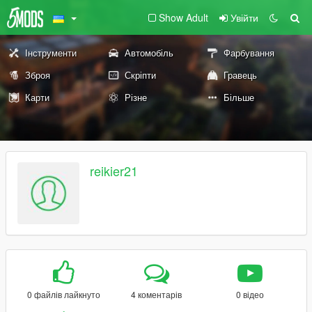
Show Adult
Увійти
Інструменти
Автомобіль
Фарбування
Зброя
Скріпти
Гравець
Карти
Різне
Більше
reikier21
0 файлів лайкнуто
4 коментарів
0 відео