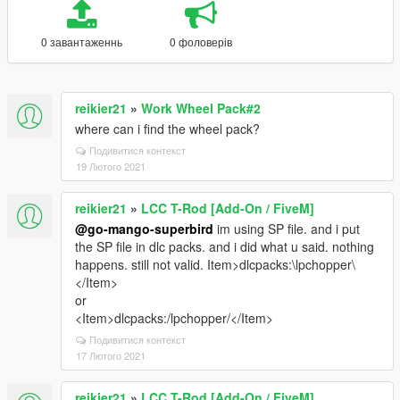
0 завантаженнь
0 фоловерів
reikier21
»
Work Wheel Pack#2
where can i find the wheel pack?
Подивитися контекст
19 Лютого 2021
reikier21
»
LCC T-Rod [Add-On / FiveM]
@go-mango-superbird
im using SP file. and i put
the SP file in dlc packs. and i did what u said. nothing
happens. still not valid. Item>dlcpacks:\lpchopper\
</Item>
or
<Item>dlcpacks:/lpchopper/</Item>
Подивитися контекст
17 Лютого 2021
reikier21
»
LCC T-Rod [Add-On / FiveM]