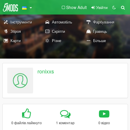
Show Adult
Увійти
Інструменти
Автомобіль
Фарбування
Зброя
Скріпти
Гравець
Карти
Різне
Більше
ronixxs
0 файлів лайкнуто
1 коментар
0 відео