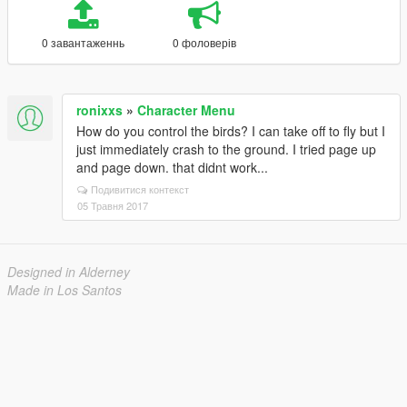
0 завантаженнь
0 фоловерів
ronixxs
»
Character Menu
How do you control the birds? I can take off to fly but I
just immediately crash to the ground. I tried page up
and page down. that didnt work...
Подивитися контекст
05 Травня 2017
Designed in Alderney
Made in Los Santos