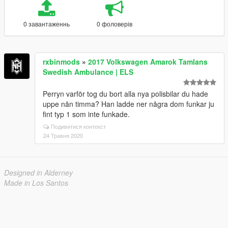
0 завантаженнь
0 фоловерів
rxbinmods
»
2017 Volkswagen Amarok Tamlans
Swedish Ambulance | ELS
Perryn varför tog du bort alla nya polisbilar du hade
uppe nån timma? Han ladde ner några dom funkar ju
fint typ 1 som inte funkade.
Подивитися контекст
24 Травня 2020
Designed in Alderney
Made in Los Santos