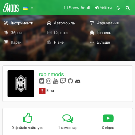
Show Adult
Увійти
Інструменти
Автомобіль
Фарбування
Зброя
Скріпти
Гравець
Карти
Різне
Більше
rxbinmods
0 файлів лайкнуто
1 коментар
0 відео