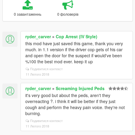
0 завантаженнь
0 фоловерів
ryder_carver
»
Cop Arrest (IV Style)
this mod have just saved this game, thank you very
much. in 1.1 version if the driver cop gets of his car
and open the door for the suspect if would've been
%100 the best mod ever. keep it up
Подивитися контекст
11 Лютого 2018
ryder_carver
»
Screaming Injured Peds
it's very good but about the peds, aren't they
overreacting ?. i think it will be better if they just
cough and perform the heavy pain voice. they're not
burning.
Подивитися контекст
11 Лютого 2018