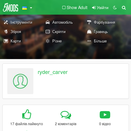
Show Adult
Увійти
Інструменти
Автомобіль
Фарбування
Зброя
Скріпти
Гравець
Карти
Різне
Більше
ryder_carver
17 файлів лайкнуто
2 коментарів
0 відео