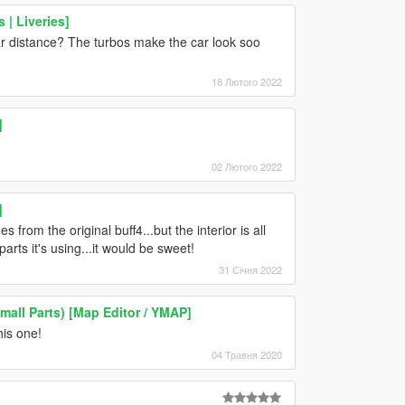
| Liveries]
ar distance? The turbos make the car look soo
18 Лютого 2022
]
02 Лютого 2022
]
s from the original buff4...but the interior is all
arts it's using...it would be sweet!
31 Січня 2022
all Parts) [Map Editor / YMAP]
his one!
04 Травня 2020