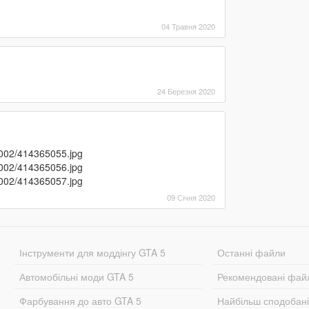
04 Травня 2020
24 Березня 2020
1002/414365055.jpg
1002/414365056.jpg
1002/414365057.jpg
09 Січня 2020
Інструменти для моддінгу GTA 5
Останні файли
Автомобільні моди GTA 5
Рекомендовані фай
Фарбування до авто GTA 5
Найбільш сподобан