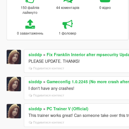
150 файлів
44 коментарів
0 відео
лайкнуто
0 завантаженнь
1 фоловер
sixddp
»
Fix Franklin Interior after mpsecurity Upd
PLEASE UPDATE. THANKS!
Подивитися контекст
sixddp
»
Gameconfig 1.0.2245 (No more crash after 
I don't have any crashes!
Подивитися контекст
sixddp
»
PC Trainer V (Official)
This trainer works great! Can someone take over this tr
Подивитися контекст