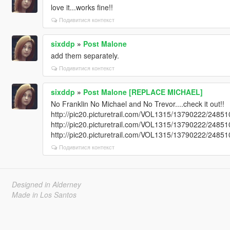
love it...works fine!!
Подивитися контекст
sixddp
»
Post Malone
add them separately.
Подивитися контекст
sixddp
»
Post Malone [REPLACE MICHAEL]
No Franklin No Michael and No Trevor....check it out!!
http://pic20.picturetrail.com/VOL1315/13790222/2485
http://pic20.picturetrail.com/VOL1315/13790222/2485
http://pic20.picturetrail.com/VOL1315/13790222/2485
Подивитися контекст
Designed in Alderney
Made in Los Santos