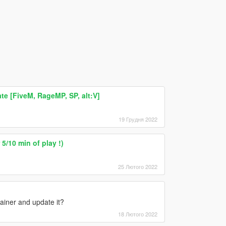
ate [FiveM, RageMP, SP, alt:V]
19 Грудня 2022
5/10 min of play !)
25 Лютого 2022
ainer and update it?
18 Лютого 2022