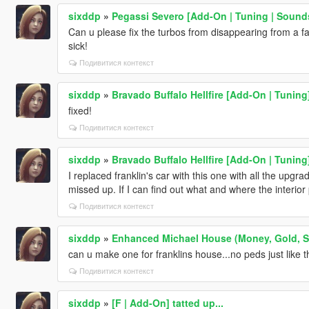
sixddp
»
Pegassi Severo [Add-On | Tuning | Sounds 
Can u please fix the turbos from disappearing from a f
sick!
Подивитися контекст
sixddp
»
Bravado Buffalo Hellfire [Add-On | Tuning
fixed!
Подивитися контекст
sixddp
»
Bravado Buffalo Hellfire [Add-On | Tuning
I replaced franklin's car with this one with all the upgrade
missed up. If I can find out what and where the interior p
Подивитися контекст
sixddp
»
Enhanced Michael House (Money, Gold, Sm
can u make one for franklins house...no peds just like t
Подивитися контекст
sixddp
»
[F | Add-On] tatted up...