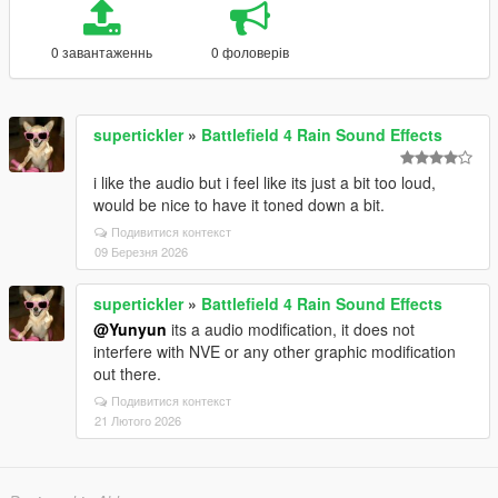
0 завантаженнь
0 фоловерів
supertickler
»
Battlefield 4 Rain Sound Effects
i like the audio but i feel like its just a bit too loud,
would be nice to have it toned down a bit.
Подивитися контекст
09 Березня 2026
supertickler
»
Battlefield 4 Rain Sound Effects
@Yunyun
its a audio modification, it does not
interfere with NVE or any other graphic modification
out there.
Подивитися контекст
21 Лютого 2026