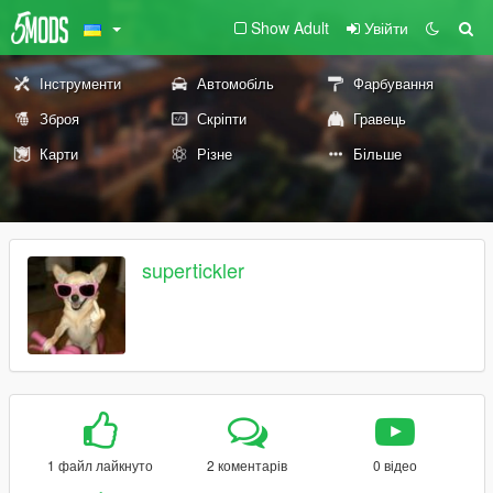
Show Adult
Увійти
Інструменти
Автомобіль
Фарбування
Зброя
Скріпти
Гравець
Карти
Різне
Більше
supertickler
1 файл лайкнуто
2 коментарів
0 відео