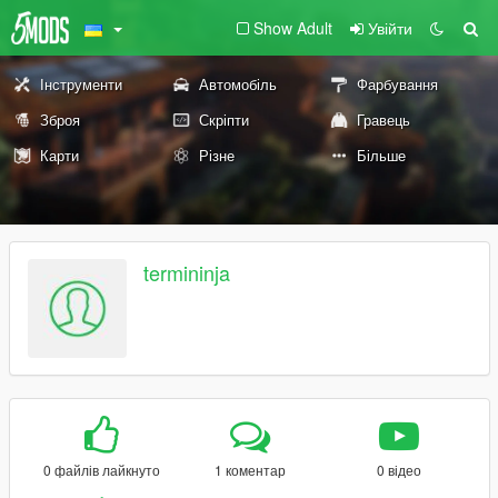
Show Adult
Увійти
Інструменти
Автомобіль
Фарбування
Зброя
Скріпти
Гравець
Карти
Різне
Більше
termininja
0 файлів лайкнуто
1 коментар
0 відео