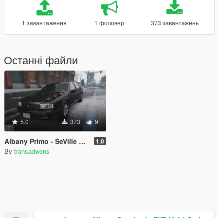
1 завантаження
1 фоловер
373 завантажень
Останні файли
5.0
373
9
Albany Primo - SeVille STS 2000 light texture
1.0
By
transadwens