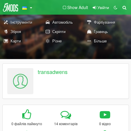
Show Adult
Увійти
Інструменти
Автомобіль
Фарбування
Зброя
Скріпти
Гравець
Карти
Різне
Більше
transadwens
0 файлів лайкнуто
14 коментарів
0 відео