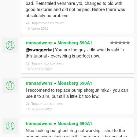
bad. Reinstaled vehshare.ytd, changed to old with
good textures and did not helped. Before there was
absolutely no problem.
Подивитися контекст
10 Квітня 2023
transadwens
»
Mossberg 590A1
@swaggerkaj
You are the guy - did what is said in
this tutorial - everything is perfect now.
Подивитися контекст
18 Березня 2023
transadwens
»
Mossberg 590A1
I reccomend to replace pump shotgun mk2 - you can
use it to aim, but still a little bit too low.
Подивитися контекст
12 Березня 2023
transadwens
»
Mossberg 590A1
Nice looking but ghost ring not working - shot to the
ground when aiming with it. Therefore, it is unusable