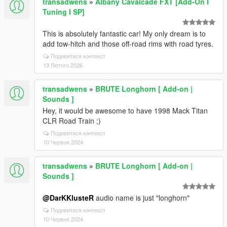
transadwens
»
Albany Cavalcade FXT [Add-On I
Tuning I SP]
This is absolutely fantastic car! My only dream is to
add tow-hitch and those off-road rims with road tyres.
Подивитися контекст
13 Лютого 2026
transadwens
»
BRUTE Longhorn [ Add-on |
Sounds ]
Hey, it would be awesome to have 1998 Mack Titan
CLR Road Train ;)
Подивитися контекст
10 Червня 2024
transadwens
»
BRUTE Longhorn [ Add-on |
Sounds ]
@DarKKlusteR
audio name is just "longhorn"
Подивитися контекст
10 Червня 2024