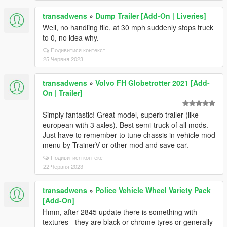
transadwens
»
Dump Trailer [Add-On | Liveries]
Well, no handling file, at 30 mph suddenly stops truck
to 0, no idea why.
Подивитися контекст
25 Червня 2023
transadwens
»
Volvo FH Globetrotter 2021 [Add-
On | Trailer]
Simply fantastic! Great model, superb trailer (like
european with 3 axles). Best semi-truck of all mods.
Just have to remember to tune chassis in vehicle mod
menu by TrainerV or other mod and save car.
Подивитися контекст
22 Червня 2023
transadwens
»
Police Vehicle Wheel Variety Pack
[Add-On]
Hmm, after 2845 update there is something with
textures - they are black or chrome tyres or generally