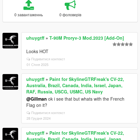
0 завантаженнь
0 фоловерів
uhuygtff
»
T-90M Proryv-3 Mod.2023 [Add-On]
Looks HOT
Подивитися контекст
01 Січня 2025
uhuygtff
»
Paint for SkylineGTRFreak's CV-22,
Australia, Brazil, Canada, India, Israel, Japan,
RAF, Russia, USCG, USMC, US Navy
@Gillman
ok i see that but whats with the French
Flag on it?
Подивитися контекст
28 Грудня 2024
uhuygtff
»
Paint for SkylineGTRFreak's CV-22,
Australia, Brazil, Canada, India, Israel, Japan,