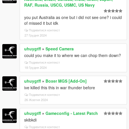
RAF, Russia, USCG, USMC, US Navy
you put Australia as one but i did not see one? i could
of missed it but idk
Подивитися контекст
27 Грудня 2024
uhuygtff
»
Speed Camera
could you make it to where we can chop them down?
Подивитися контекст
18 Грудня 2024
uhuygtff
»
Boxer MGS [Add-On]
ive killed this this in war thunder before
Подивитися контекст
26 Жовтня 2024
uhuygtff
»
Gameconfig - Latest Patch
skibkdi
Подивитися контекст