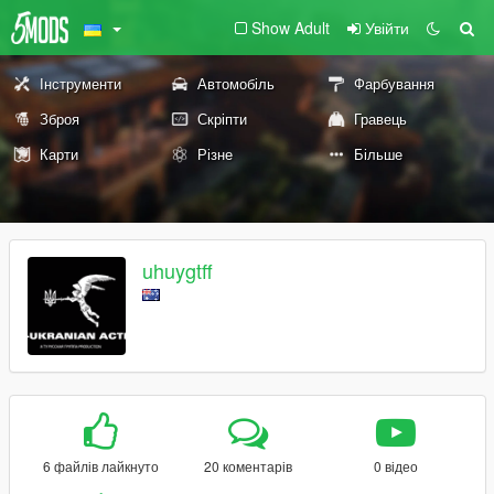
Show Adult
Увійти
Інструменти
Автомобіль
Фарбування
Зброя
Скріпти
Гравець
Карти
Різне
Більше
uhuygtff
6 файлів лайкнуто
20 коментарів
0 відео