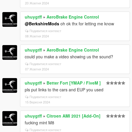
20 Жовтня 2024
uhuygtff
»
AeroBrake Engine Control
@BerkshireMods
oh ok thx for letting me know
Подивитися контекст
08 Жовтня 2024
uhuygtff
»
AeroBrake Engine Control
could you make a video showing us the sound?
Подивитися контекст
07 Жовтня 2024
uhuygtff
»
Better Fort [YMAP / FiveM ]
pls put links to the cars and EUP you used
Подивитися контекст
15 Вересня 2024
uhuygtff
»
Citroen AMI 2021 [Add-On]
fucking mint M8
Подивитися контекст