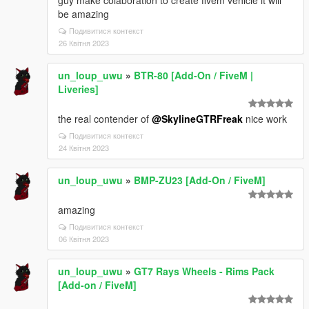
guy make colaboration to create fivem vehicle it will
be amazing
Подивитися контекст
26 Квітня 2023
un_loup_uwu
»
BTR-80 [Add-On / FiveM |
Liveries]
the real contender of
@SkylineGTRFreak
nice work
Подивитися контекст
24 Квітня 2023
un_loup_uwu
»
BMP-ZU23 [Add-On / FiveM]
amazing
Подивитися контекст
06 Квітня 2023
un_loup_uwu
»
GT7 Rays Wheels - Rims Pack
[Add-on / FiveM]