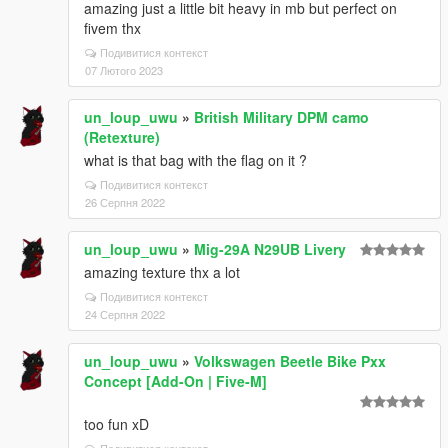
amazing just a little bit heavy in mb but perfect on
fivem thx
Подивитися контекст
07 Лютого 2023
un_loup_uwu
»
British Military DPM camo
(Retexture)
what is that bag with the flag on it ?
Подивитися контекст
26 Серпня 2022
un_loup_uwu
»
Mig-29A N29UB Livery
amazing texture thx a lot
Подивитися контекст
24 Серпня 2022
un_loup_uwu
»
Volkswagen Beetle Bike Pxx
Concept [Add-On | Five-M]
too fun xD