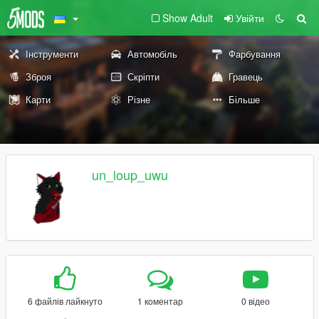
Show Adult
Увійти
Інструменти
Автомобіль
Фарбування
Зброя
Скріпти
Гравець
Карти
Різне
Більше
un_loup_uwu
6 файлів лайкнуто
1 коментар
0 відео