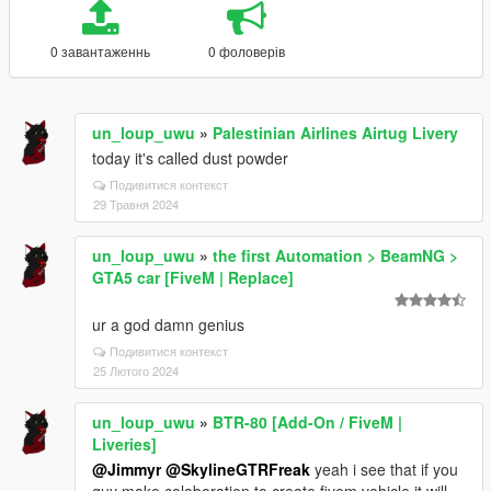
0 завантаженнь
0 фоловерів
un_loup_uwu
»
Palestinian Airlines Airtug Livery
today it's called dust powder
Подивитися контекст
29 Травня 2024
un_loup_uwu
»
the first Automation > BeamNG >
GTA5 car [FiveM | Replace]
ur a god damn genius
Подивитися контекст
25 Лютого 2024
un_loup_uwu
»
BTR-80 [Add-On / FiveM |
Liveries]
@Jimmyr
@SkylineGTRFreak
yeah i see that if you