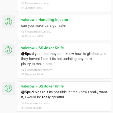
Подивитися контекст
21 Жовтня 2016
valerow
»
Handling Injector
can you make cars go faster
Подивитися контекст
04 Вересня 2016
valerow
»
SS Joker Knife
@Spud
yeah but they dont know how its glitched and
they havent fixed it its not updating anymore
pls try to make one
Подивитися контекст
02 Вересня 2016
valerow
»
SS Joker Knife
@Spud
please if its possible let me know i really want
it, i would be really greatful
Подивитися контекст
31 Серпня 2016