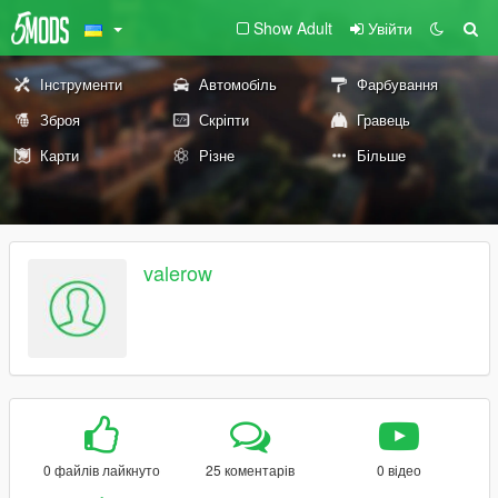
Show Adult
Увійти
Інструменти
Автомобіль
Фарбування
Зброя
Скріпти
Гравець
Карти
Різне
Більше
valerow
0 файлів лайкнуто
25 коментарів
0 відео