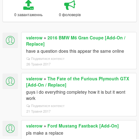
0 завантаженнь
0 фоловерів
valerow
»
2016 BMW M6 Gran Coupe [Add-On /
Replace]
have a question does this appear the same online
Подивитися контекст
26 Травня 2017
valerow
»
The Fate of the Furious Plymouth GTX
[Add-On / Replace]
guys i do everything completey how it is but it wont
work
Подивитися контекст
21 Травня 2017
valerow
»
Ford Mustang Fastback [Add-On]
pls make a replace