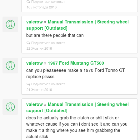
Подивитися контекст
16 Листопада 2016
valerow
»
Manual Transmission | Steering wheel
support [Outdated]
but are there people that can
Подивитися контекст
22 Жовтня 2016
valerow
»
1967 Ford Mustang GT500
can you pleaseeeee make a 1970 Ford Torino GT
replace plssss
Подивитися контекст
21 Жовтня 2016
valerow
»
Manual Transmission | Steering wheel
support [Outdated]
does he actually grab the clutch or shift stick or
whatever cause if you can i dont see it and can you
make it a thing where you see him grabbing the
actual stick