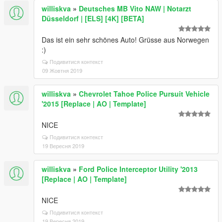
williskva
»
Deutsches MB Vito NAW | Notarzt
Düsseldorf | [ELS] [4K] [BETA]
Das ist ein sehr schönes Auto! Grüsse aus Norwegen
:)
Подивитися контекст
09 Жовтня 2019
williskva
»
Chevrolet Tahoe Police Pursuit Vehicle
'2015 [Replace | AO | Template]
NICE
Подивитися контекст
19 Вересня 2019
williskva
»
Ford Police Interceptor Utility '2013
[Replace | AO | Template]
NICE
Подивитися контекст
19 Вересня 2019