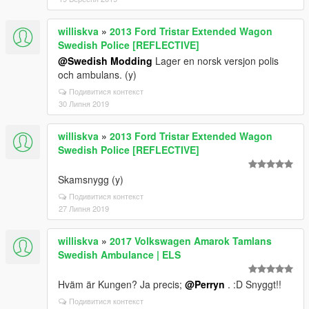
williskva
»
2013 Ford Tristar Extended Wagon
Swedish Police [REFLECTIVE]
@Swedish Modding
Lager en norsk versjon polis
och ambulans. (y)
Подивитися контекст
30 Липня 2019
williskva
»
2013 Ford Tristar Extended Wagon
Swedish Police [REFLECTIVE]
Skamsnygg (y)
Подивитися контекст
27 Липня 2019
williskva
»
2017 Volkswagen Amarok Tamlans
Swedish Ambulance | ELS
Hväm är Kungen? Ja precis;
@Perryn
. :D Snyggt!!
Подивитися контекст