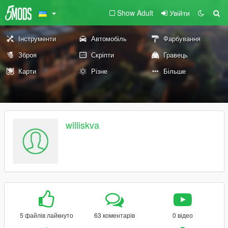
Show Adult
Увійти
Інструменти
Автомобіль
Фарбування
Зброя
Скріпти
Гравець
Карти
Різне
Більше
williskva
5 файлів лайкнуто
63 коментарів
0 відео