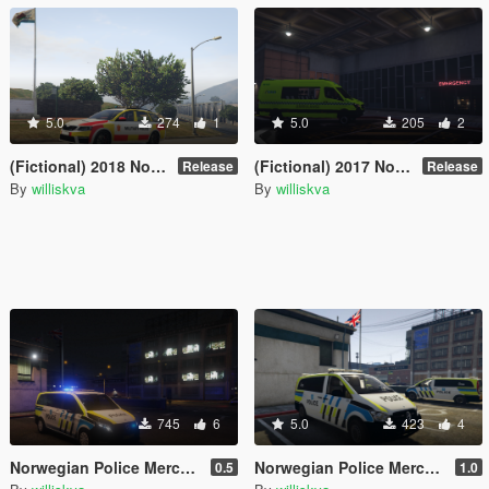
5.0
274
1
5.0
205
2
(Fictional) 2018 Norwegian Military Police Texture [Williskva]
(Fictional) 2017 Norwegian Red Cross Sprinter Ambulance Texture [Williskva]
Release
Release
By
williskva
By
williskva
745
6
5.0
423
4
Norwegian Police Mercedes Benz Vito Tourer Fictional Livery (Williskva)
Norwegian Police Mercedes Benz Vito Fictional Livery (Williskva)
0.5
1.0