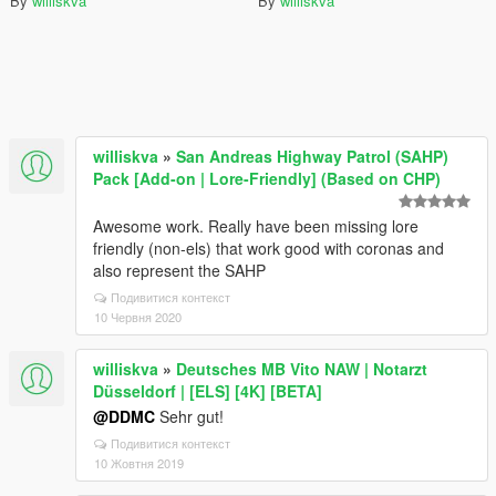
By
williskva
By
williskva
williskva
»
San Andreas Highway Patrol (SAHP)
Pack [Add-on | Lore-Friendly] (Based on CHP)
Awesome work. Really have been missing lore
friendly (non-els) that work good with coronas and
also represent the SAHP
Подивитися контекст
10 Червня 2020
williskva
»
Deutsches MB Vito NAW | Notarzt
Düsseldorf | [ELS] [4K] [BETA]
@DDMC
Sehr gut!
Подивитися контекст
10 Жовтня 2019