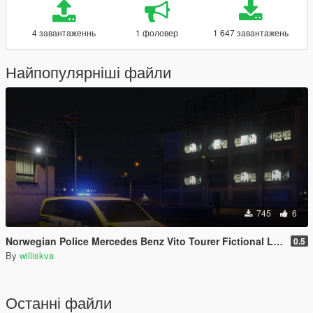
4 завантаженнь
1 фоловер
1 647 завантажень
Найпопулярніші файли
745
6
Norwegian Police Mercedes Benz Vito Tourer Fictional Livery (Williskva)
0.5
By
williskva
Останні файли