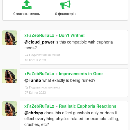
0 завантаженнь
0 фоловерів
xFaZebRuTaLx
»
Don't Writhe!
@cloud_power
is this compatible with euphoria
mods?
Подивитися контекст
10 Квітня 2023
xFaZebRuTaLx
»
Improvements in Gore
@Fanito
what exactly is being ruined?
Подивитися контекст
07 Квітня 2023
xFaZebRuTaLx
»
Realistic Euphoria Reactions
@chrispy
does this effect gunshots only or does it
effect everything physics related for example falling,
crashes, etc?