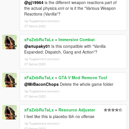
@gj19964
is the different weapon reactions part of
the actual physics.xml or is it the "Various Weapon
Reactions (Vanilla"?
Подивитися контекст
07 Квітня 2023
xFaZebRuTaLx
»
Immersive Combat
@artupaky01
Is this compatible with "Vanilla
Expanded: Dispatch, Gang and Action"?
Подивитися контекст
07 Квітня 2023
xFaZebRuTaLx
»
GTA V Mod Remove Tool
@MrBaconChops
Delete the whole game folder
Подивитися контекст
07 Квітня 2023
xFaZebRuTaLx
»
Resource Adjuster
I feel like this is placebo tbh no offense
Подивитися контекст
07 Квітня 2023