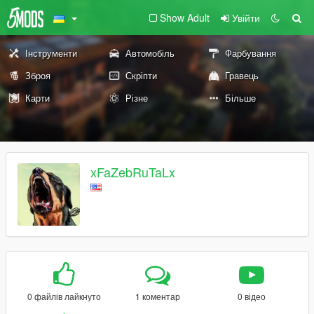
Show Adult
Увійти
Інструменти
Автомобіль
Фарбування
Зброя
Скріпти
Гравець
Карти
Різне
Більше
xFaZebRuTaLx
0 файлів лайкнуто
1 коментар
0 відео