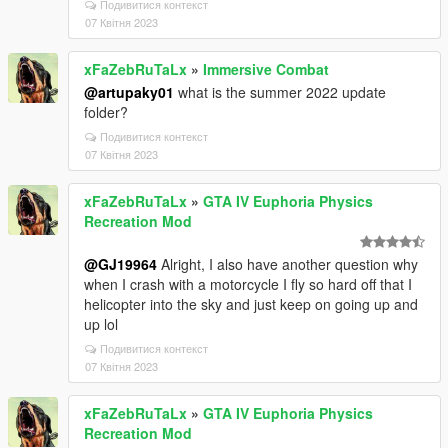
Подивитися контекст
07 Квітня 2023
xFaZebRuTaLx
»
Immersive Combat
@artupaky01
what is the summer 2022 update
folder?
Подивитися контекст
07 Квітня 2023
xFaZebRuTaLx
»
GTA IV Euphoria Physics
Recreation Mod
@GJ19964
Alright, I also have another question why
when I crash with a motorcycle I fly so hard off that I
helicopter into the sky and just keep on going up and
up lol
Подивитися контекст
07 Квітня 2023
xFaZebRuTaLx
»
GTA IV Euphoria Physics
Recreation Mod