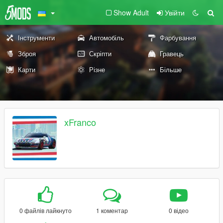
Show Adult
Увійти
Інструменти
Автомобіль
Фарбування
Зброя
Скріпти
Гравець
Карти
Різне
Більше
xFranco
0 файлів лайкнуто
1 коментар
0 відео