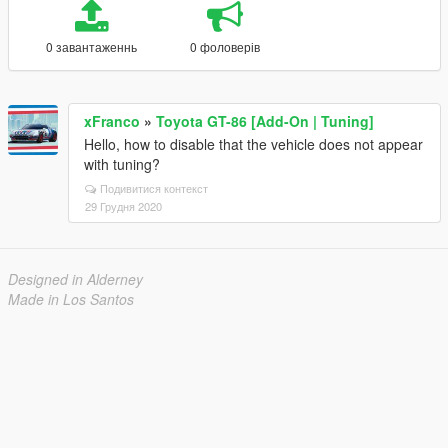
0 завантаженнь
0 фоловерів
xFranco
»
Toyota GT-86 [Add-On | Tuning]
Hello, how to disable that the vehicle does not appear
with tuning?
Подивитися контекст
29 Грудня 2020
Designed in Alderney
Made in Los Santos