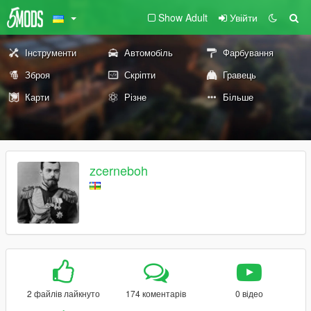
Show Adult
Увійти
Інструменти
Автомобіль
Фарбування
Зброя
Скріпти
Гравець
Карти
Різне
Більше
zcerneboh
2 файлів лайкнуто
174 коментарів
0 відео