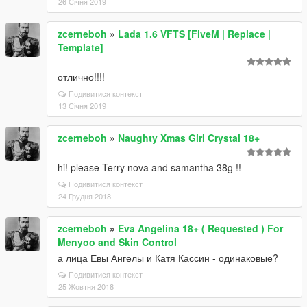
26 Січня 2019
zcerneboh
»
Lada 1.6 VFTS [FiveM | Replace |
Template]
отлично!!!!
Подивитися контекст
13 Січня 2019
zcerneboh
»
Naughty Xmas Girl Crystal 18+
hi! please Terry nova and samantha 38g !!
Подивитися контекст
24 Грудня 2018
zcerneboh
»
Eva Angelina 18+ ( Requested ) For
Menyoo and Skin Control
а лица Евы Ангелы и Катя Кассин - одинаковые?
Подивитися контекст
25 Жовтня 2018