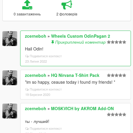
0 завантаженнь
2 фоловерів
zcerneboh
»
Wheels Custom OdinPagan 2
Прикриплений коментар
Hail Odin!
Подивитися контекст
23 Липня 2022
zcerneboh
»
HQ Nirvana T-Shirt Pack
*im so happy, ceause today i found my friends! *
Подивитися контекст
19 Березня 2020
zcerneboh
»
MOSKVICH by AKROM Add-ON
ты - лучший!
Подивитися контекст