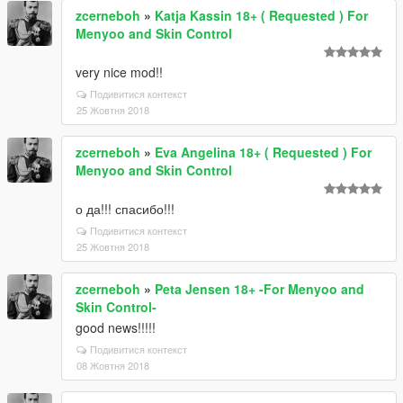
zcerneboh
»
Katja Kassin 18+ ( Requested ) For
Menyoo and Skin Control
very nice mod!!
Подивитися контекст
25 Жовтня 2018
zcerneboh
»
Eva Angelina 18+ ( Requested ) For
Menyoo and Skin Control
о да!!! спасибо!!!
Подивитися контекст
25 Жовтня 2018
zcerneboh
»
Peta Jensen 18+ -For Menyoo and
Skin Control-
good news!!!!!
Подивитися контекст
08 Жовтня 2018