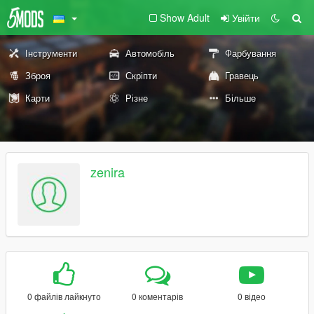
Show Adult
Увійти
Інструменти
Автомобіль
Фарбування
Зброя
Скріпти
Гравець
Карти
Різне
Більше
zenira
0 файлів лайкнуто
0 коментарів
0 відео