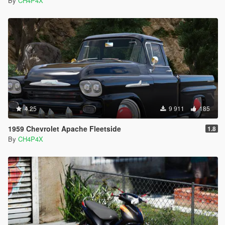
By
CH4P4X
4.25
9 911
185
1959 Chevrolet Apache Fleetside
1.8
By
CH4P4X