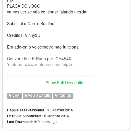
FIX:
PLACA DO JOGO
vamos ver se vão continuar falando merda!
Substitui o Carro: Sentinel
Créditos: Vinny3D
Em add-on o velocimetro nao funciona
Convertido e Editado por: CH4P4X
Youtube: www.youtube.com/ch4p4x
Local do carro: x64e.rpf\levels\gta5\vehicles.rpf\
Show Full Description
SE CASO VC FOR GRAVAR VIDEO, NÃO ESQUEÇA DE
DEIXAR OS CRÉDITOS NA DESCRIÇÃO OBRIGADO..
CAR
VOLKSWAGEN
ADD-ON
================== EN ==================
16 Жовтня 2016
Перше завантаження:
18 Жовтня 2016
Останнє оновлення
Replaces the car: Sentinel
9 hours ago
Last Downloaded:
In add-on the speedometer does not work