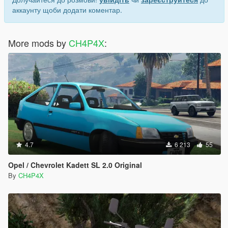
аккаунту щоби додати коментар.
More mods by
CH4P4X
:
4.7
6 213
55
Opel / Chevrolet Kadett SL 2.0 Original
By
CH4P4X