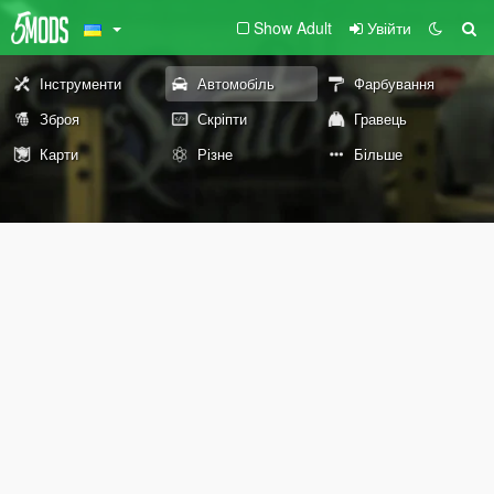
Show Adult
Увійти
Інструменти
Автомобіль
Фарбування
Зброя
Скріпти
Гравець
Карти
Різне
Більше