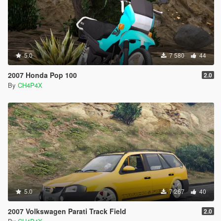
5.0
7 580
44
2007 Honda Pop 100
2.0
By
CH4P4X
5.0
7 267
40
2007 Volkswagen Parati Track Field
2.0