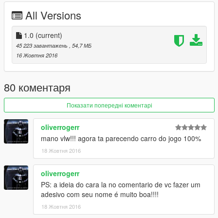
All Versions
FIX:
LICENCE PLATE
Let's see if they will continue talking shit!
1.0
(current)
45 223 завантажень
, 54,7 МБ
Converted & Edit By: CH4P4X
16 Жовтня 2016
Youtube: www.youtube.com/ch4p4x
Location of the car: x64e.rpf\levels\gta5\vehicles.rpf\
80 коментаря
IF YOU ARE RECORDING VIDEO, DON'T FORGET TO LEAVE
Показати попередні коментарі
THE CREDITS ON DESCRIPTION THANK YOU..
oliverrogerr
(OS INVEJOSOS FICA PUTO)
mano vlw!!! agora ta parecendo carro do jogo 100%
18 Жовтня 2016
==================================================
=======================
oliverrogerr
-------HOW TO INSTALL-------
PS: a ideia do cara la no comentario de vc fazer um
adesivo com seu nome é muito boa!!!!
1 - Copy update folder to
18 Жовтня 2016
X:\Grand Theft Auto V\Update\x64\dlcpacks