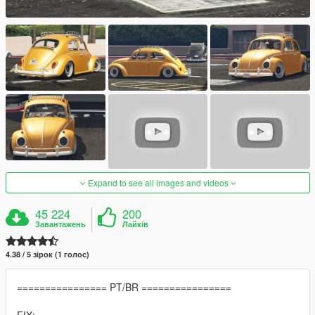
Expand to see all images and videos
45 224
200
Завантажень
Лайків
4.38 / 5 зірок (1 голос)
================ PT/BR ================