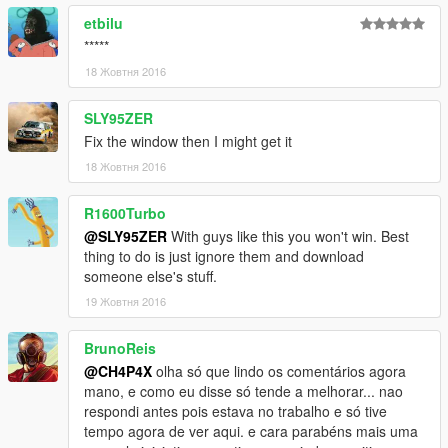
etbilu
----------------------------
*****
2 - Use OpenIV extract
18 Жовтня 2016
X:\Grand Theft Auto
V\update\update.rpf\common\data\dlclist.xml
SLY95ZER
then use notepad open it,add new line.
Fix the window then I might get it
dlcpacks:\fusca\
18 Жовтня 2016
Save it and use OpenIV replace it.
R1600Turbo
@SLY95ZER
With guys like this you won't win. Best
----------------------------
thing to do is just ignore them and download
someone else's stuff.
4 - You can use Simple Trainer Spawn it by name.
19 Жовтня 2016
fusca
BrunoReis
@CH4P4X
olha só que lindo os comentários agora
mano, e como eu disse só tende a melhorar... nao
respondi antes pois estava no trabalho e só tive
tempo agora de ver aqui. e cara parabéns mais uma