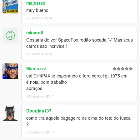
majestad
muy bueno
22 Жовтня 2016
mkanoff
Gostaria de ver SpaceFox rodão socada *-* Mas seus
carros são incriveis !
29 Жовтня 2016
Mateuzzz
eai CH4P4X to esperando o ford corcel gt 1975 em
é nois, bom trabalho
abraços
04 Березня 2017
Douglas137
como tira aquele bagageiro de cima do teto do fusca
?
30 Березня 2017