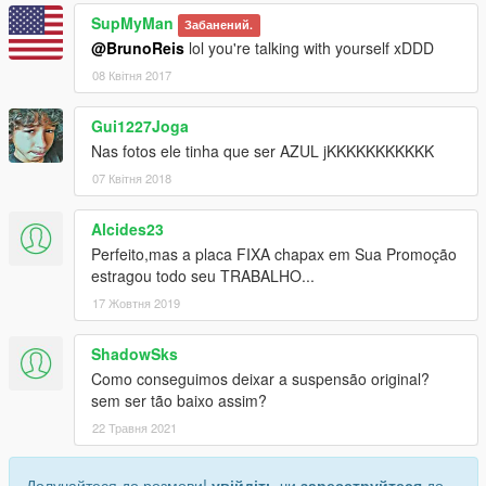
SupMyMan
Забанений.
@BrunoReis
lol you're talking with yourself xDDD
08 Квітня 2017
Gui1227Joga
Nas fotos ele tinha que ser AZUL jKKKKKKKKKKK
07 Квітня 2018
Alcides23
Perfeito,mas a placa FIXA chapax em Sua Promoção
estragou todo seu TRABALHO...
17 Жовтня 2019
ShadowSks
Como conseguimos deixar a suspensão original?
sem ser tão baixo assim?
22 Травня 2021
Долучайтеся до розмови!
увійдіть
чи
зареєструйтеся
до