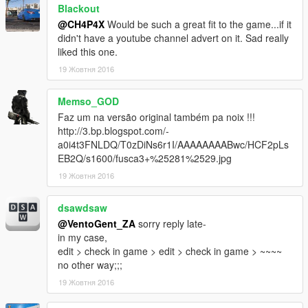
Blackout
@CH4P4X
Would be such a great fit to the game...if it
didn't have a youtube channel advert on it. Sad really
liked this one.
19 Жовтня 2016
Memso_GOD
Faz um na versão original também pa noix !!!
http://3.bp.blogspot.com/-
a0i4t3FNLDQ/T0zDiNs6r1I/AAAAAAAABwc/HCF2pLs
EB2Q/s1600/fusca3+%25281%2529.jpg
19 Жовтня 2016
dsawdsaw
@VentoGent_ZA
sorry reply late-
in my case,
edit > check in game > edit > check in game > ~~~~
no other way;;;
19 Жовтня 2016