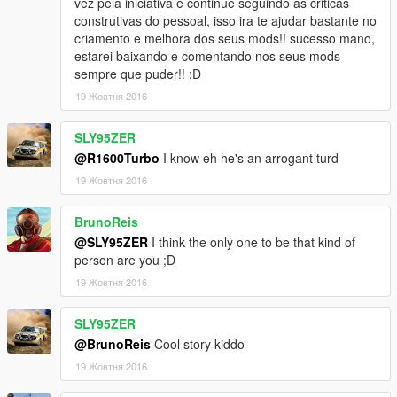
vez pela iniciativa e continue seguindo as criticas
construtivas do pessoal, isso ira te ajudar bastante no
criamento e melhora dos seus mods!! sucesso mano,
estarei baixando e comentando nos seus mods
sempre que puder!! :D
19 Жовтня 2016
SLY95ZER
@R1600Turbo
I know eh he's an arrogant turd
19 Жовтня 2016
BrunoReis
@SLY95ZER
I think the only one to be that kind of
person are you ;D
19 Жовтня 2016
SLY95ZER
@BrunoReis
Cool story kiddo
19 Жовтня 2016