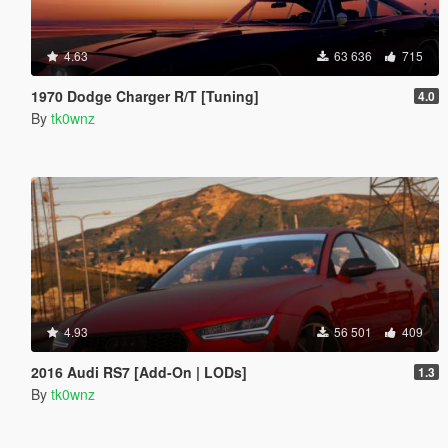
4.63
63 636
715
1970 Dodge Charger R/T [Tuning]
4.0
By
tk0wnz
4.93
56 501
409
2016 Audi RS7 [Add-On | LODs]
1.3
By
tk0wnz