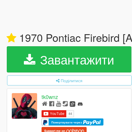
1970 Pontiac Firebird [A
Завантажити
Поділитися
tk0wnz
Пожертвувати через
Support me on