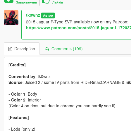
Завантажень
Лайків
tk0wnz
Автор
2015 Jaguar F-Type SVR available now on my Patreon:
https://www.patreon.com/posts/2015-jaguar-f-17203
Description
Comments (199)
[Credits]
Converted by
: tk0wnz
Source
: Juiced 2 / some IV parts from RIDERmaxCARNAGE & nik2
-
Color 1
: Body
-
Color 2
: Interior
(Color 4 on rims, but due to chrome you can hardly see it)
[Features]
- Lods (only 2)