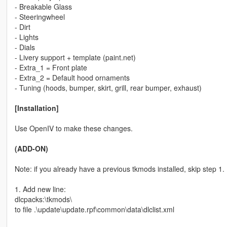
- Breakable Glass
- Steeringwheel
- Dirt
- Lights
- Dials
- Livery support + template (paint.net)
- Extra_1 = Front plate
- Extra_2 = Default hood ornaments
- Tuning (hoods, bumper, skirt, grill, rear bumper, exhaust)
[Installation]
Use OpenIV to make these changes.
(ADD-ON)
Note: if you already have a previous tkmods installed, skip step 1.
1. Add new line:
dlcpacks:\tkmods\
to file .\update\update.rpf\common\data\dlclist.xml