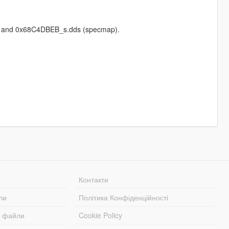
dds and 0x68C4DBEB_s.dds (specmap).
Контакти
ли
Політика Конфіденційності
і файли
Cookie Policy