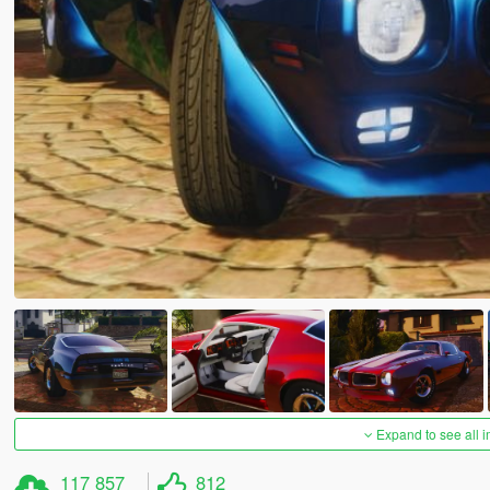
Expand to see all 
117 857
812