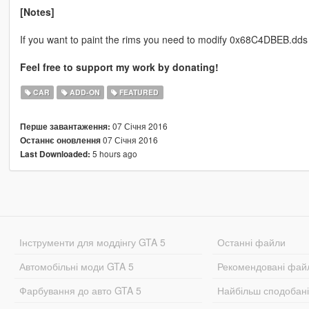
[Notes]
If you want to paint the rims you need to modify 0x68C4DBEB.
Feel free to support my work by donating!
CAR
ADD-ON
FEATURED
07 Січня 2016
Перше завантаження:
07 Січня 2016
Останнє оновлення
5 hours ago
Last Downloaded:
Інструменти для моддінгу GTA 5
Останні файли
Автомобільні моди GTA 5
Рекомендовані фай
Фарбування до авто GTA 5
Найбільш сподобан