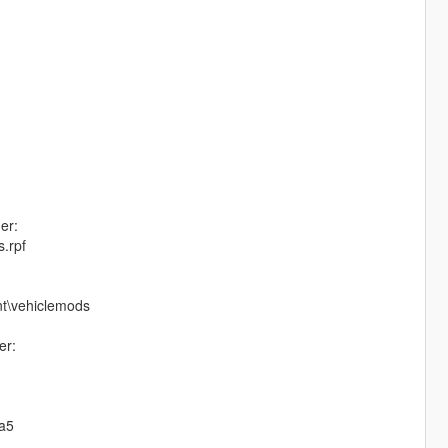
er:
s.rpf
nt\vehiclemods
er:
ta5