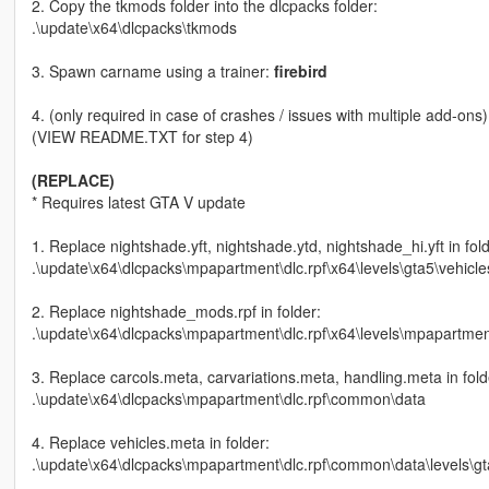
2. Copy the tkmods folder into the dlcpacks folder:
.\update\x64\dlcpacks\tkmods
3. Spawn carname using a trainer:
firebird
4. (only required in case of crashes / issues with multiple add-ons)
(VIEW README.TXT for step 4)
(REPLACE)
* Requires latest GTA V update
1. Replace nightshade.yft, nightshade.ytd, nightshade_hi.yft in fold
.\update\x64\dlcpacks\mpapartment\dlc.rpf\x64\levels\gta5\vehicle
2. Replace nightshade_mods.rpf in folder:
.\update\x64\dlcpacks\mpapartment\dlc.rpf\x64\levels\mpapartme
3. Replace carcols.meta, carvariations.meta, handling.meta in fold
.\update\x64\dlcpacks\mpapartment\dlc.rpf\common\data
4. Replace vehicles.meta in folder:
.\update\x64\dlcpacks\mpapartment\dlc.rpf\common\data\levels\g