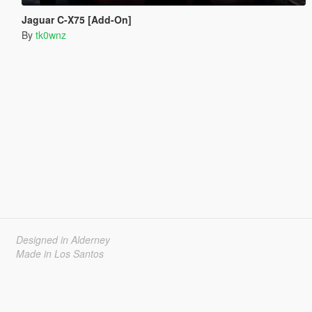
Jaguar C-X75 [Add-On]
By
tk0wnz
Designed in Alderney
Made in Los Santos