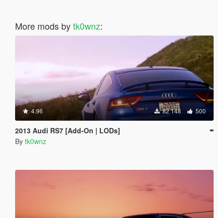
More mods by
tk0wnz
:
4.96
82 148
500
2013 Audi RS7 [Add-On | LODs]
By
tk0wnz