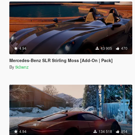
4.94
43 905
470
Mercedes-Benz SLR Stirling Moss [Add-On | Pack]
By
tk0wnz
4.94
134 518
954