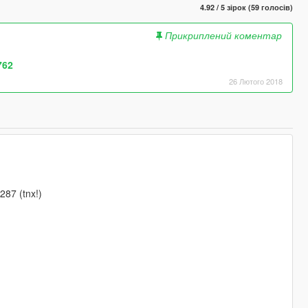
4.92 / 5 зірок (59 голосів)
Прикриплений коментар
762
26 Лютого 2018
87 (tnx!)