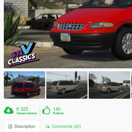
9 325
140
Завантажень
Лайків
Description
Comments (32)