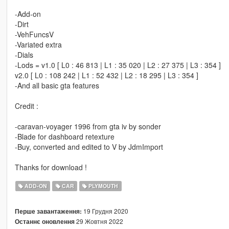
-Add-on
-Dirt
-VehFuncsV
-Variated extra
-Dials
-Lods = v1.0 [ L0 : 46 813 | L1 : 35 020 | L2 : 27 375 | L3 : 354 ]
v2.0 [ L0 : 108 242 | L1 : 52 432 | L2 : 18 295 | L3 : 354 ]
-And all basic gta features
Credit :
-caravan-voyager 1996 from gta iv by sonder
-Blade for dashboard retexture
-Buy, converted and edited to V by JdmImport
Thanks for download !
ADD-ON
CAR
PLYMOUTH
19 Грудня 2020
Перше завантаження:
29 Жовтня 2022
Останнє оновлення