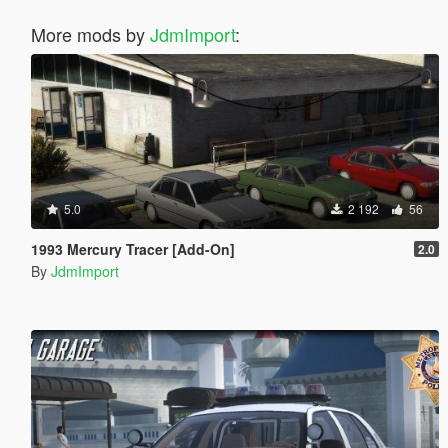
More mods by
JdmImport
:
5.0
2 192
56
1993 Mercury Tracer [Add-On]
2.0
By
JdmImport