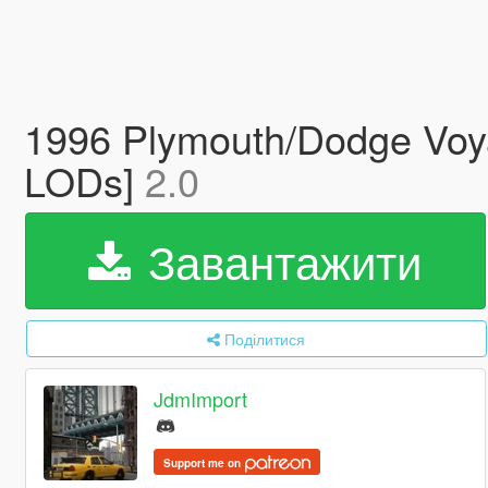
1996 Plymouth/Dodge Voya
LODs]
2.0
Завантажити
Поділитися
JdmImport
Support me on