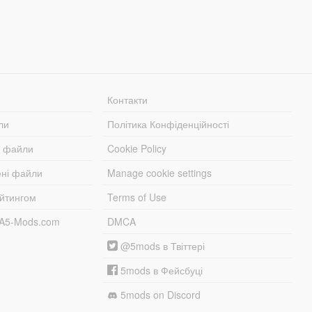
Контакти
ли
Політика Конфіденційності
і файли
Cookie Policy
ені файли
Manage cookie settings
ейтингом
Terms of Use
TA5-Mods.com
DMCA
@5mods в Твіттері
5mods в Фейсбуці
5mods on Discord