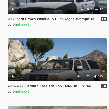
5.0
2 339
47
2008 Ford Crown Victoria P71 Las Vegas Metropolitan Police Department [ Add-On | Non-ELS | VehFuncsV | LODs | SSLA | LVMPD ]
1.0
By
JdmImport
5.0
13 126
195
2002-2006 Cadillac Escalade ESV [Add-On | Extras | LODs]
3.0
By
JdmImport