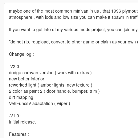
maybe one of the most common minivan in us , that 1996 plymouth/
atmosphere , with lods and low size you can make it spawn in traffi
If you want to get info of my various mods project, you can join
*do not rip, reupload, convert to other game or claim as your own a
Change log :
-V2.0
dodge caravan version ( work with extras )
new better interior
reworked light ( amber lights, new texture )
2 color as paint 2 ( door handle, bumper, trim )
dirt mapping
VehFuncsV adaptation ( wiper )
-V1.0 :
Initial release.
Features :