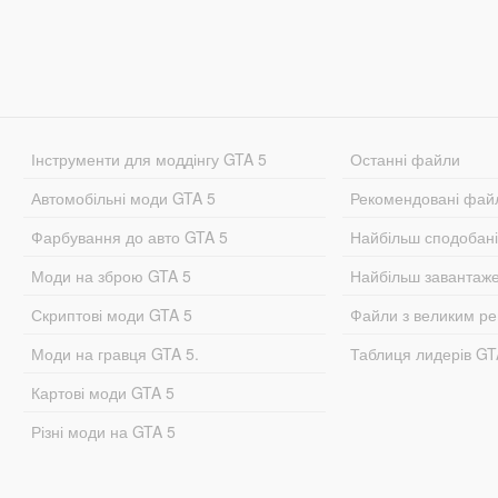
Інструменти для моддінгу GTA 5
Останні файли
Автомобільні моди GTA 5
Рекомендовані фай
Фарбування до авто GTA 5
Найбільш сподобан
Моди на зброю GTA 5
Найбільш завантаж
Скриптові моди GTA 5
Файли з великим р
Моди на гравця GTA 5.
Таблиця лидерів G
Картові моди GTA 5
Різні моди на GTA 5