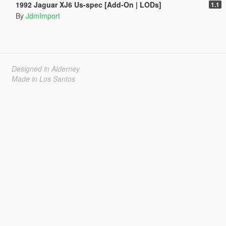
1992 Jaguar XJ6 Us-spec [Add-On | LODs]
1.1
By
JdmImport
Designed in Alderney
Made in Los Santos