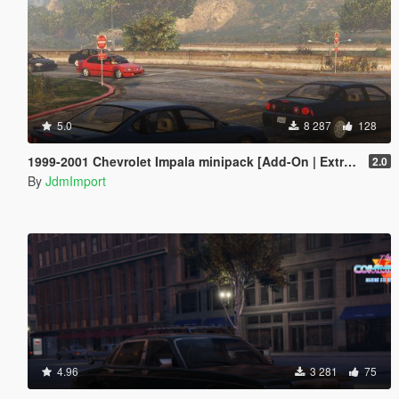
5.0
8 287
128
1999-2001 Chevrolet Impala minipack [Add-On | Extras | LODs]
2.0
By
JdmImport
4.96
3 281
75