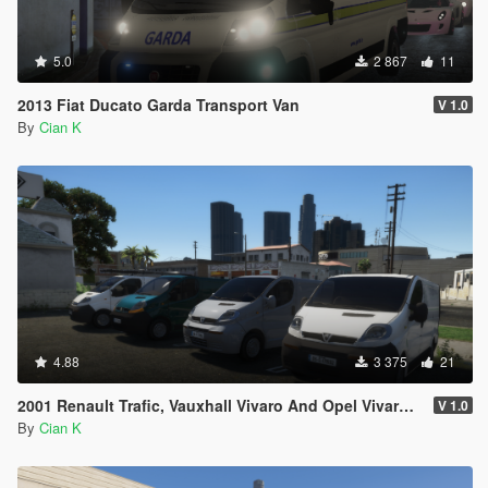
5.0
2 867
11
2013 Fiat Ducato Garda Transport Van
V 1.0
By
Cian K
4.88
3 375
21
2001 Renault Trafic, Vauxhall Vivaro And Opel Vivaro Civilian Pack
V 1.0
By
Cian K