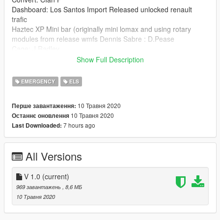
Dashboard: Los Santos Import Released unlocked renault
trafic
Haztec XP Mini bar (originally mini lomax and using rotary
modules from release wmfs Dennis Sabre : D.Pease
Cage: J.Radley
skin: Cian P
Show Full Description
Setup: Cian P
EMERGENCY
ELS
10 Травня 2020
Перше завантаження:
10 Травня 2020
Останнє оновлення
7 hours ago
Last Downloaded:
All Versions
V 1.0
(current)
969 завантажень
, 8,6 МБ
10 Травня 2020