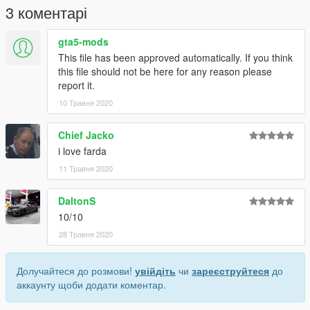
3 коментарі
gta5-mods
This file has been approved automatically. If you think
this file should not be here for any reason please
report it.
10 Травня 2020
Chief Jacko
i love farda
11 Травня 2020
DaltonS
10/10
28 Травня 2020
Долучайтеся до розмови!
увійдіть
чи
зареєструйтеся
до
аккаунту щоби додати коментар.