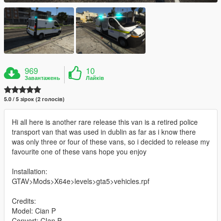
969
10
Завантажень
Лайків
5.0 / 5 зірок (2 голосів)
Hi all here is another rare release this van is a retired police
transport van that was used in dublin as far as i know there
was only three or four of these vans, so i decided to release my
favourite one of these vans hope you enjoy
Installation:
GTAV>Mods>X64e>levels>gta5>vehicles.rpf
Credits:
Model: Cian P
Convert: CIan P