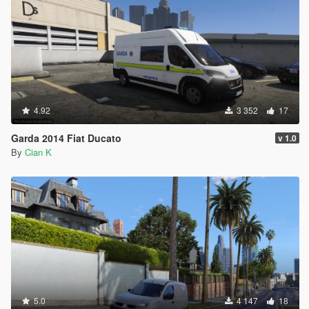
4.92
3 352
17
Garda 2014 Fiat Ducato
v 1.0
By
Cian K
5.0
4 147
18