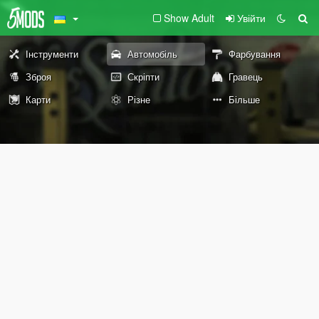
Show Adult
Увійти
Інструменти
Автомобіль
Фарбування
Зброя
Скріпти
Гравець
Карти
Різне
Більше