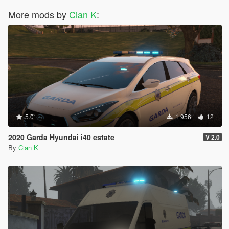
More mods by
Cian K
:
5.0
1 956
12
2020 Garda Hyundai i40 estate
V 2.0
By
Cian K