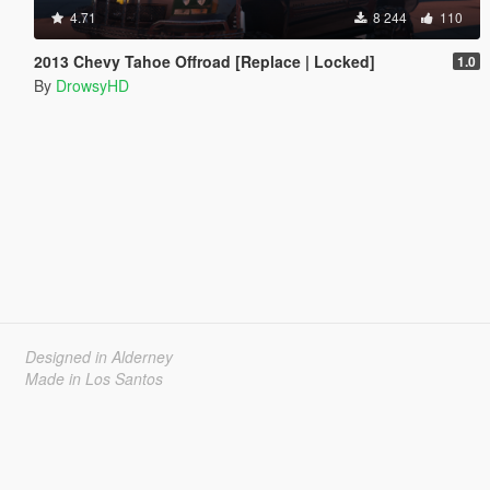
4.71
8 244
110
2013 Chevy Tahoe Offroad [Replace | Locked]
1.0
By
DrowsyHD
Designed in Alderney
Made in Los Santos