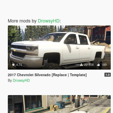
More mods by
DrowsyHD
:
4.75
22 806
189
2017 Chevrolet Silverado [Replace | Template]
1.0
By
DrowsyHD