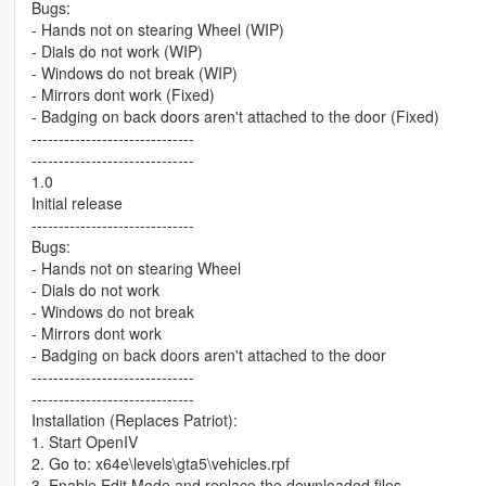
Bugs:
- Hands not on stearing Wheel (WIP)
- Dials do not work (WIP)
- Windows do not break (WIP)
- Mirrors dont work (Fixed)
- Badging on back doors aren't attached to the door (Fixed)
------------------------------
------------------------------
1.0
Initial release
------------------------------
Bugs:
- Hands not on stearing Wheel
- Dials do not work
- Windows do not break
- Mirrors dont work
- Badging on back doors aren't attached to the door
------------------------------
------------------------------
Installation (Replaces Patriot):
1. Start OpenIV
2. Go to: x64e\levels\gta5\vehicles.rpf
3. Enable Edit Mode and replace the downloaded files