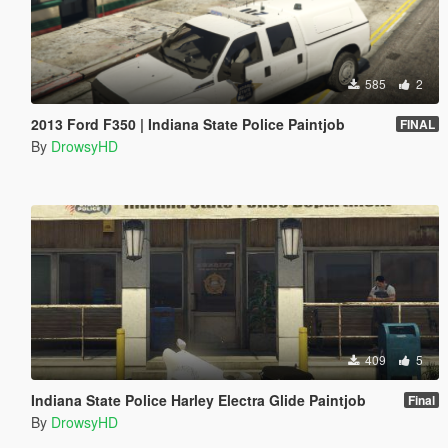
585
2
2013 Ford F350 | Indiana State Police Paintjob
FINAL
By
DrowsyHD
409
5
Indiana State Police Harley Electra Glide Paintjob
Final
By
DrowsyHD