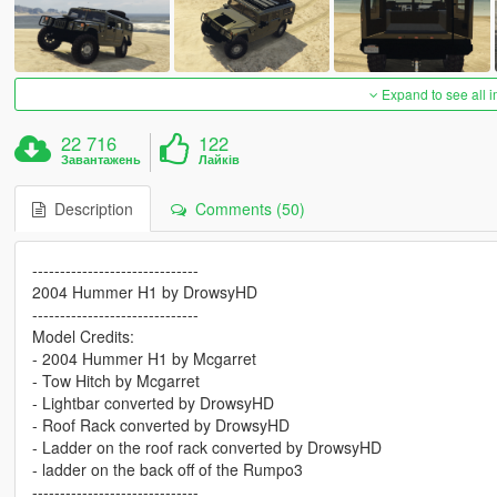
Expand to see all 
22 716
122
Завантажень
Лайків
Description
Comments (50)
------------------------------
2004 Hummer H1 by DrowsyHD
------------------------------
Model Credits:
- 2004 Hummer H1 by Mcgarret
- Tow Hitch by Mcgarret
- Lightbar converted by DrowsyHD
- Roof Rack converted by DrowsyHD
- Ladder on the roof rack converted by DrowsyHD
- ladder on the back off of the Rumpo3
------------------------------