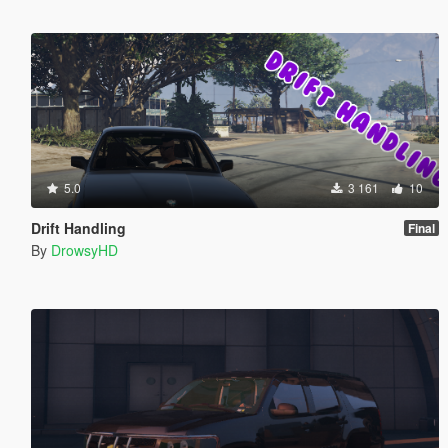
5.0
3 161
10
Drift Handling
Final
By
DrowsyHD