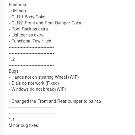
Features:
- dirtmap
- CLR:1 Body Color
- CLR:2 Front and Rear Bumper Color
- Roof Rack as extra
- Lightbar as extra
- Functional Tow Hitch
------------------------------
------------------------------
1.2
------------------------------
Bugs:
- Hands not on stearing Wheel (WIP)
- Dials do not work (Fixed)
- Windows do not break (WIP)
- Changed the Front and Rear bumper to paint 2
------------------------------
------------------------------
1.1
Minor bug fixes
------------------------------