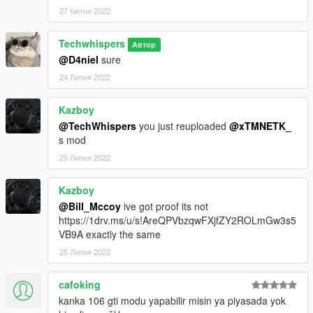
27 Квітня 2022
Techwhispers
Автор
@D4niel
sure
24 Липня 2022
Kazboy
@TechWhispers
you just reuploaded
@xTMNETK_
s mod
25 Липня 2022
Kazboy
@Bill_Mccoy
ive got proof its not
https://1drv.ms/u/s!AreQPVbzqwFXjfZY2ROLmGw3s5
VB9A exactly the same
25 Липня 2022
cafoking
kanka 106 gti modu yapabilir misin ya piyasada yok