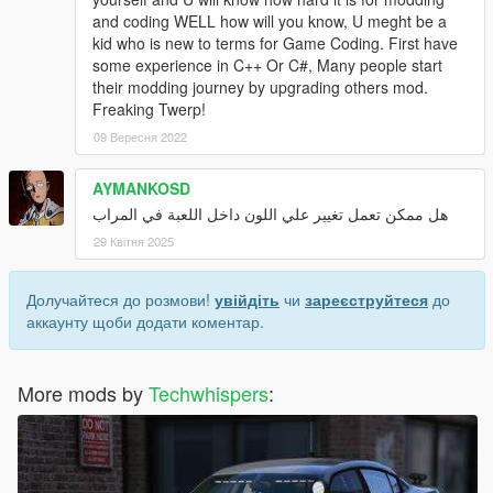
and coding WELL how will you know, U meght be a
kid who is new to terms for Game Coding. First have
some experience in C++ Or C#, Many people start
their modding journey by upgrading others mod.
Freaking Twerp!
09 Вересня 2022
AYMANKOSD
هل ممكن تعمل تغيير علي اللون داخل اللعبة في المراب
29 Квітня 2025
Долучайтеся до розмови!
увійдіть
чи
зареєструйтеся
до
аккаунту щоби додати коментар.
More mods by
Techwhispers
: