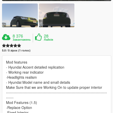
8 376
28
Завантажень
Лайків
5.0 / 5 зірок (1 голос)
Mod features
- Hyundai Accent detailed replication
- Working rear indicator
-Headlights realism
- Hyundai Model name and small details
Make Sure that we are Working On to update proper interior
--------------------------------------------------------------------------------
------
Mod Features (1.5)
-Replace Option
-Fixed Interior