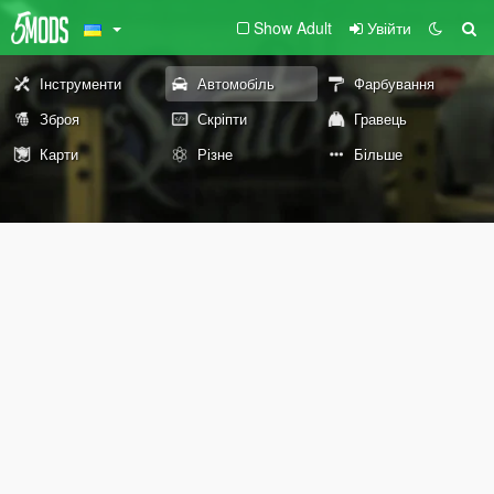
Show Adult
Увійти
Інструменти
Автомобіль
Фарбування
Зброя
Скріпти
Гравець
Карти
Різне
Більше