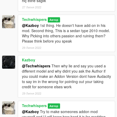
hiç eline sağlık
27 Липня 2022
Techwhispers
Автор
@Kazboy
1st thing. He doesn't have add-on in his
mod. Second thing, This is a sedan type 2010 model.
Why Picking into others passion and ruining them?
Please think before you speak
29 Липня 2022
Kazboy
@Techwhispers
Then why lie and say you used a
different model and why didnt you ask the Author if
you could make an Addon Version dont have Audacity
to say im in the wrong for pointing out your taking
credit for someone elses work
29 Липня 2022
Techwhispers
Автор
@Kazboy
Try to make someones addon mod
yourself and U will know how hard it is for modding