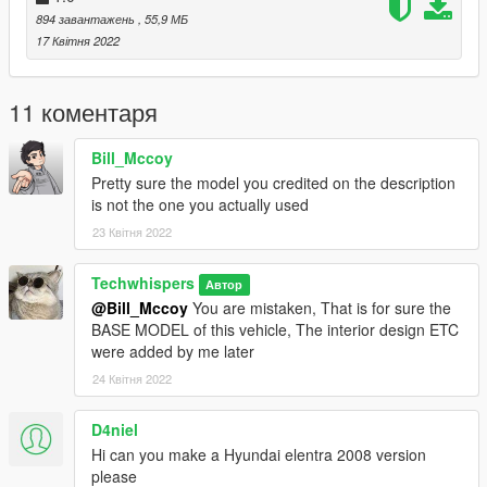
--------------------------------------------------------------------------------
894 завантажень
, 55,9 МБ
------------------------------
17 Квітня 2022
11 коментаря
Bill_Mccoy
Pretty sure the model you credited on the description
is not the one you actually used
23 Квітня 2022
Techwhispers
Автор
@Bill_Mccoy
You are mistaken, That is for sure the
BASE MODEL of this vehicle, The interior design ETC
were added by me later
24 Квітня 2022
D4niel
Hi can you make a Hyundai elentra 2008 version
please