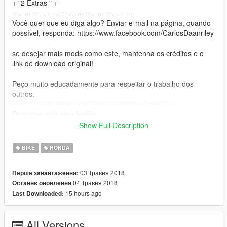
+ "2 Extras " +
-------------------- --------------------------
Você quer que eu diga algo? Enviar e-mail na página, quando
possível, responda: https://www.facebook.com/CarlosDaanrlley
se desejar mais mods como este, mantenha os créditos e o
link de download original!
Peço muito educadamente para respeitar o trabalho dos
outros.
-------------------------------------------------- ------------
Desculpe pelo meu Inglês.
Show Full Description
-------------------- Info PT-BR --------------
(how to install in txt)
BIKE
HONDA
- Créditos: Abner3D & Honda Motor Europe App.
- Convertida por: Carlos Danrlley (uDUTYX).
03 Травня 2018
Перше завантаження:
+ "" +
04 Травня 2018
Останнє оновлення
- O mod tem: 2 Extras
15 hours ago
Last Downloaded:
----------------- ----------------------------
Quer me falar alguma coisa? Mande mensagem na página,
All Versions
responda quando possível: