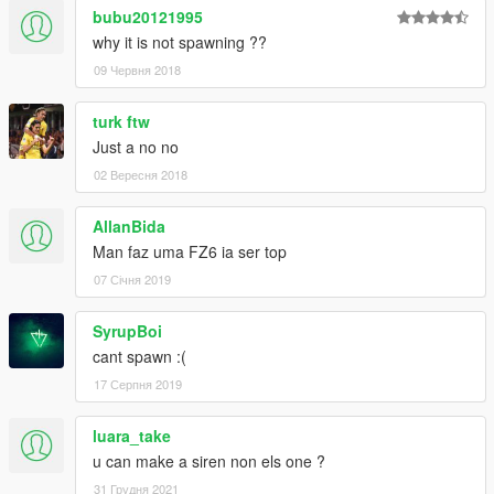
bubu20121995
why it is not spawning ??
09 Червня 2018
turk ftw
Just a no no
02 Вересня 2018
AllanBida
Man faz uma FZ6 ia ser top
07 Січня 2019
SyrupBoi
cant spawn :(
17 Серпня 2019
luara_take
u can make a siren non els one ?
31 Грудня 2021