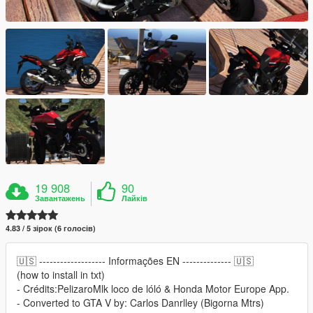
19 908
90
Завантажень
Лайків
4.83 / 5 зірок (6 голосів)
🇺🇸 ------------------- Informações EN -------------- 🇺🇸
(how to install in txt)
- Crédits:PelizaroMlk loco de lóló & Honda Motor Europe App.
- Converted to GTA V by: Carlos Danrlley (Bigorna Mtrs)