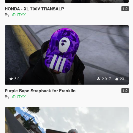
HONDA - XL 700V TRANSALP
1.0
By
uDUTYX
5.0
2 017
23
Purple Bape Strapback for Franklin
1.0
By
uDUTYX