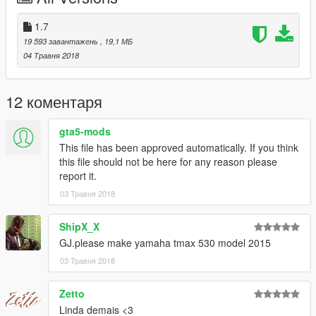
https://www.facebook.com/CarlosDaanrlley
1.7
caso queira mais mods como esse, mantenha os créditos, eo
19 593 завантажень
, 19,1 МБ
link original de download!
04 Травня 2018
Peço com muita educação que respeite o trabalho dos outros.
12 коментаря
********************BRASIL********************
gta5-mods
This file has been approved automatically. If you think
this file should not be here for any reason please
report it.
03 Травня 2018
ShipX_X
GJ.please make yamaha tmax 530 model 2015
03 Травня 2018
Zetto
Linda demais <3