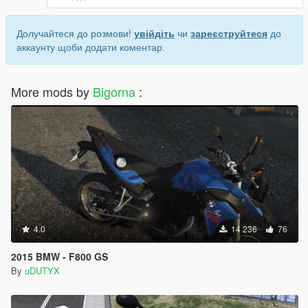
Долучайтеся до розмови!
увійдіть
чи
зареєструйтеся
до
аккаунту щоби додати коментар.
More mods by
Bigorna
:
4.0
14 236
76
2015 BMW - F800 GS
By
uDUTYX