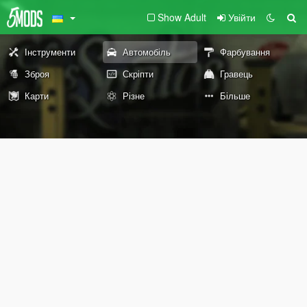
Show Adult
Увійти
Інструменти
Автомобіль
Фарбування
Зброя
Скріпти
Гравець
Карти
Різне
Більше