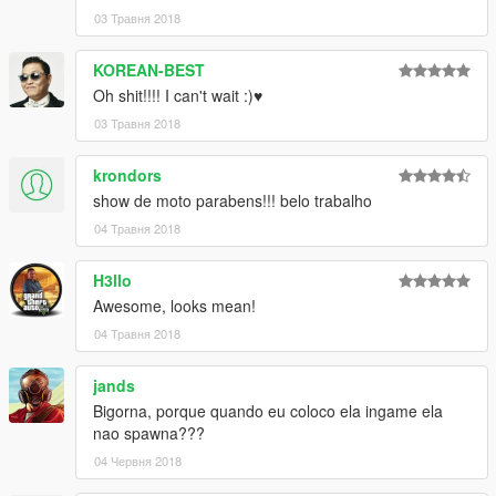
03 Травня 2018
KOREAN-BEST
Oh shit!!!! I can't wait :)♥
03 Травня 2018
krondors
show de moto parabens!!! belo trabalho
04 Травня 2018
H3llo
Awesome, looks mean!
04 Травня 2018
jands
Bigorna, porque quando eu coloco ela ingame ela
nao spawna???
04 Червня 2018