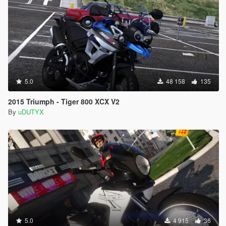
5.0
48 158
135
2015 Triumph - Tiger 800 XCX V2
By
uDUTYX
5.0
4 915
36