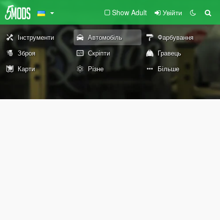
Show Adult
Увійти
Інструменти
Автомобіль
Фарбування
Зброя
Скріпти
Гравець
Карти
Різне
Більше